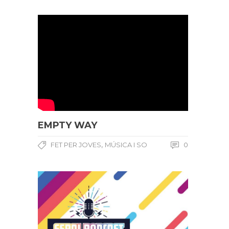
EMPTY WAY
,
FET PER JOVES
MÚSICA I SO
0