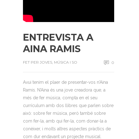
ENTREVISTA A
AINA RAMIS
FET PER JOVES
,
MÚSICA I SO
0
Avui tenim el plaer de presentar-vos n’Aina
Ramis. N’Aina és una jove creadora que, a
més de fer música, compta en el seu
currículum amb dos llibres que parlen sobre
això: sobre fer música, però també sobre
com fer-la, amb qui fer-la, com donar-la a
conèixer, i molts altres aspectes pràctics de
com dur endavant un projecte musical.