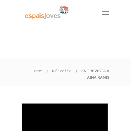
Home
Música i So
ENTREVISTA A
AINA RAMIS