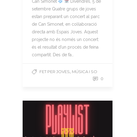
Can Simonet
Divendres, 5 de
setembre Quatre grups de joves
estan preparant un concert al parc
de Can Simonet, en col·laboració
directa amb Espais Joves. Aquest
projecte no és només un concert:
és el resultat d’un procés de feina
compartit. Des de fa…
,
FET PER JOVES
MÚSICA I SO
0