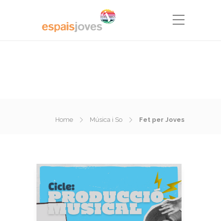
Home
Música i So
Fet per Joves