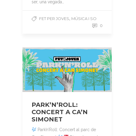
ser, una vegada…
,
FET PER JOVES
MÚSICA I SO
0
PARK’N’ROLL:
CONCERT A CA’N
SIMONET
Park’n’Roll: Concert al parc de