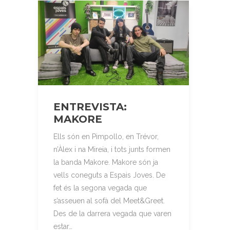
ENTREVISTA:
MAKORE
Ells són en Pimpollo, en Trévor,
n’Àlex i na Mireia, i tots junts formen
la banda Makore. Makore són ja
vells coneguts a Espais Joves. De
fet és la segona vegada que
s’asseuen al sofà del Meet&Greet.
Des de la darrera vegada que varen
estar…