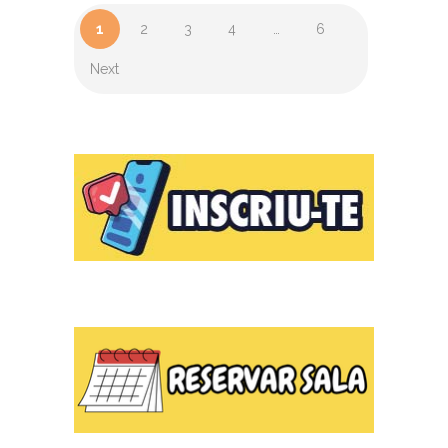
1
2
3
4
…
6
Next