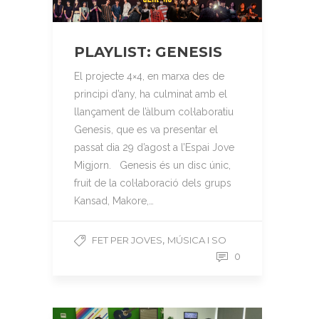
PLAYLIST: GENESIS
El projecte 4×4, en marxa des de
principi d’any, ha culminat amb el
llançament de l’àlbum col·laboratiu
Genesis, que es va presentar el
passat dia 29 d’agost a l’Espai Jove
Migjorn. Genesis és un disc únic,
fruit de la col·laboració dels grups
Kansad, Makore,…
,
FET PER JOVES
MÚSICA I SO
0