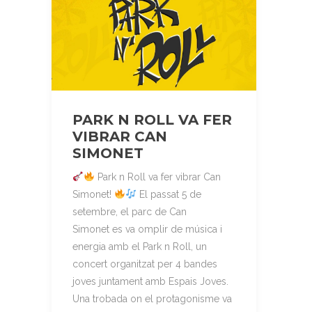
PARK N ROLL VA FER
VIBRAR CAN
SIMONET
Park n Roll va fer vibrar Can
Simonet!
El passat 5 de
setembre, el parc de Can
Simonet es va omplir de música i
energia amb el Park n Roll, un
concert organitzat per 4 bandes
joves juntament amb Espais Joves.
Una trobada on el protagonisme va