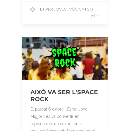
,
FET PER JOVES
MÚSICA I SO
1
AIXÒ VA SER L’SPACE
ROCK
El passat 6 d’abril, l’Espai Jove
Migjorn es va convertir en
l’epicentre d’una experiència