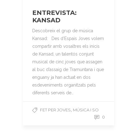
ENTREVISTA:
KANSAD
Descobreix el grup de música
Kansad: Des d’Espais Joves volem
compartir amb vosaltres els inicis
de Kansad, un talentós conjunt
musical de cinc joves que assagen
al buc d’assaig de Tramuntana i que
enguany ja han actuat en dos
esdeveniments organitzats pels
diferents serveis de…
,
FET PER JOVES
MÚSICA I SO
0