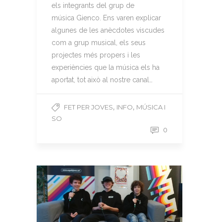
els integrants del grup de
música Gienco. Ens varen explicar
algunes de les anècdotes viscudes
com a grup musical, els seus
projectes més propers i les
experiències que la música els ha
aportat, tot això al nostre canal…
,
,
FET PER JOVES
INFO
MÚSICA I
SO
0