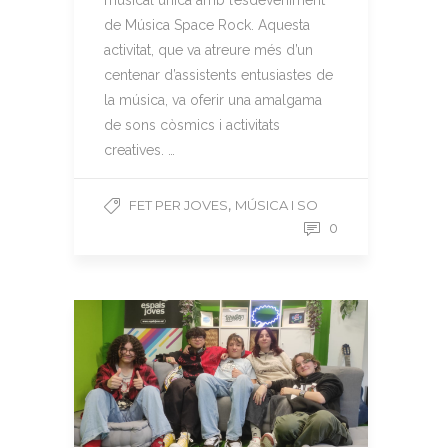
musical única amb l’esdeveniment
de Música Space Rock. Aquesta
activitat, que va atreure més d’un
centenar d’assistents entusiastes de
la música, va oferir una amalgama
de sons còsmics i activitats
creatives. …
,
FET PER JOVES
MÚSICA I SO
0