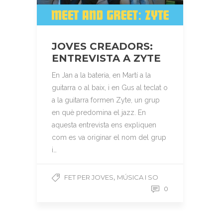
JOVES CREADORS:
ENTREVISTA A ZYTE
En Jan a la bateria, en Martí a la
guitarra o al baix, i en Gus al teclat o
a la guitarra formen Zyte, un grup
en què predomina el jazz. En
aquesta entrevista ens expliquen
com es va originar el nom del grup
i…
,
FET PER JOVES
MÚSICA I SO
0