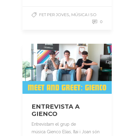
,
FET PER JOVES
MÚSICA I SO
0
ENTREVISTA A
GIENCO
Entrevistam el grup de
música Gienco Elias, Itai i Joan són