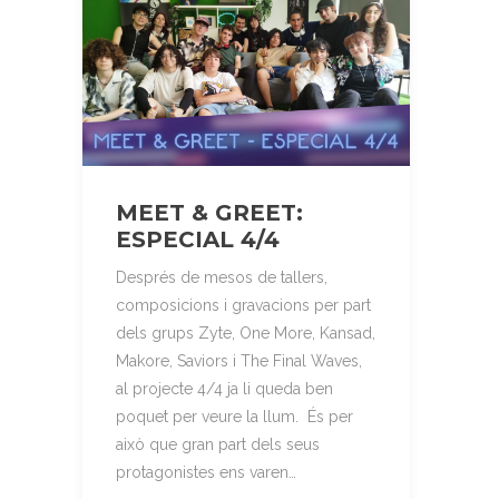
MEET & GREET:
ESPECIAL 4/4
Després de mesos de tallers,
composicions i gravacions per part
dels grups Zyte, One More, Kansad,
Makore, Saviors i The Final Waves,
al projecte 4/4 ja li queda ben
poquet per veure la llum. És per
això que gran part dels seus
protagonistes ens varen…