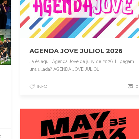
AGENDA JOVE JULIOL 2026
Ja és aquí l’Agenda Jove de juny de 2026. Li pegam
una ullada? AGENDA JOVE JULIOL
s
INFO
0
0