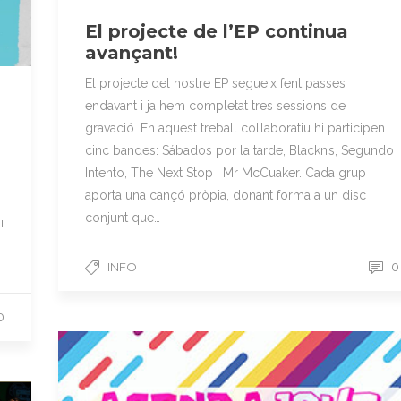
El projecte de l’EP continua
avançant!
El projecte del nostre EP segueix fent passes
T
endavant i ja hem completat tres sessions de
gravació. En aquest treball col·laboratiu hi participen
cinc bandes: Sábados por la tarde, Blackn’s, Segundo
Intento, The Next Stop i Mr McCuaker. Cada grup
aporta una cançó pròpia, donant forma a un disc
conjunt que…
i
INFO
0
0