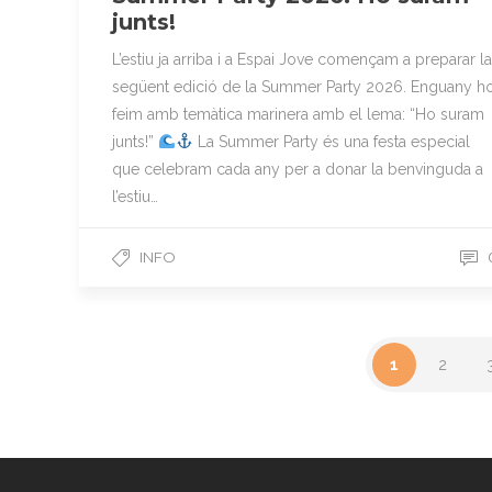
junts!
L’estiu ja arriba i a Espai Jove començam a preparar la
següent edició de la Summer Party 2026. Enguany h
feim amb temàtica marinera amb el lema: “Ho suram
junts!”
La Summer Party és una festa especial
que celebram cada any per a donar la benvinguda a
l’estiu…
INFO
1
2