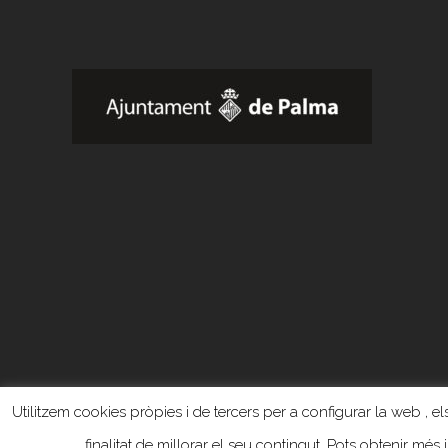
Utilitzem cookies pròpies i de tercers per a configurar la web , els
finalitat de millorar el seu contingut. Pots obtenir més