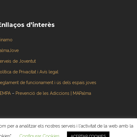
Enllaços d’interès
inamo
almaJove
erveis de Joventut
olítica de Privacitat i Avís legal
eglament de funcionament i ús dels espais joves
EMPA
–
Prevenció de les Adiccions | MAPalma
om per a analitzar els nostres serveis i l'activitat de la web amb la
a
okies".
Configurar Cookies
ACEPTAR COOKIES