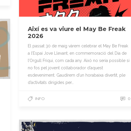
Així es va viure el May Be Freak
2026
El passat 30 de maig vàrem celebrar el May Be Freak
a l’Espai Jove Llevant, en commemoració del Dia de
l’Orgull Friqui, com cada any. Això no seria possible si
no fos pel jovent col·laborador d’aquest
esdeveniment. Gaudírem d’un horabaixa divertit, ple
d’activitats dirigides per…
INFO
0