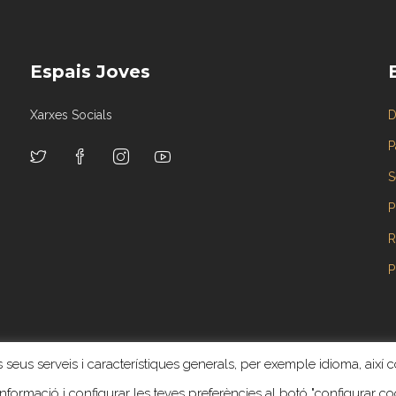
Espais Joves
Xarxes Socials
D
P
S
P
R
P
 seus serveis i característiques generals, per exemple idioma, així c
Tots els drets reservats ©. Web creada y administrada por
Revoluzion
 informació i configurar les teves preferències al botó "configurar co