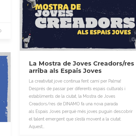
0
La Mostra de Joves Creadors/res
arriba als Espais Joves
La creativitat jove continua fent camí per Palma!
Després de passar per diferents espais culturals i
establiments de la ciutat, la Mostra de Joves
Creadors/res de DINAMO fa una nova parada
als Espais Joves perquè més joves puguin descobrir
el talent emergent que s’està movent a la ciutat.
Aquest…