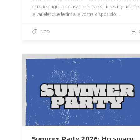
perquè puguis endinsar-te dins els llibres i gaudir de
la varietat que tenim a la vostra disposició. …
INFO
Summer Party 2026: Ho suram