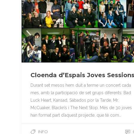
Cloenda d’Espais Joves Session
Durant set mesos hem duit a terme un concert cada
mes, amb la participació de set grups diferents: Bad
Luck Heart, Kansad, Sábados por la Tarde, Mr.
McCuaker, Blackn’s i The Next Stop. Més de 30 joves
han format part d’aquest projecte, que té com…
INFO