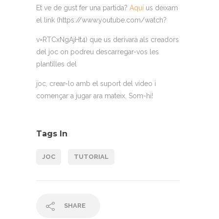
Et ve de gust fer una partida?
Aquí
us deixam
el link (
https://www.youtube.com/watch?
v=RTCxNgAjHt4
) que us derivarà als creadors
del joc on podreu descarregar-vos les
plantilles del
joc, crear-lo amb el suport del vídeo i
començar a jugar ara mateix. Som-hi!
Tags In
JOC
TUTORIAL
SHARE