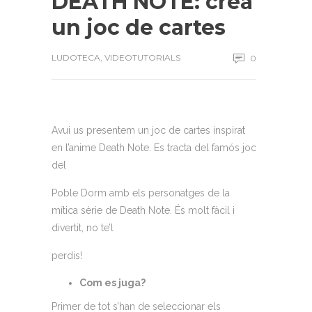
DEATH NOTE: crea
un joc de cartes
LUDOTECA
,
VIDEOTUTORIALS
0
Avui us presentem un joc de cartes inspirat
en l’anime Death Note. Es tracta del famós joc
del
Poble Dorm amb els personatges de la
mítica sèrie de Death Note. És molt fàcil i
divertit, no te’l
perdis!
Com es juga?
Primer de tot s’han de seleccionar els