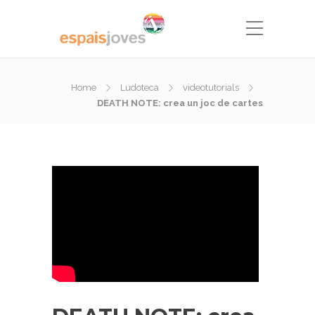
Home
Ludoteca
videotutorials
DEATH NOTE: crea un joc de cartes