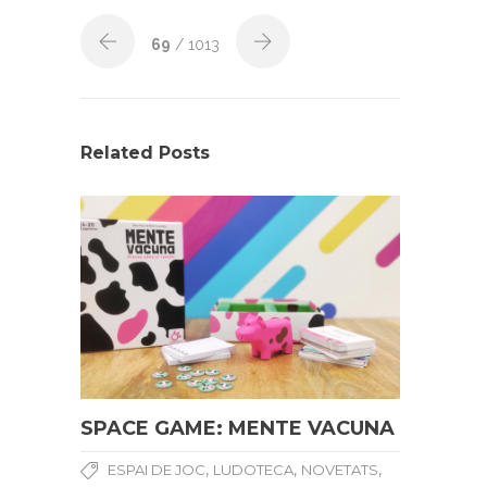
69
/ 1013
Related Posts
SPACE GAME: MENTE VACUNA
,
,
,
ESPAI DE JOC
LUDOTECA
NOVETATS