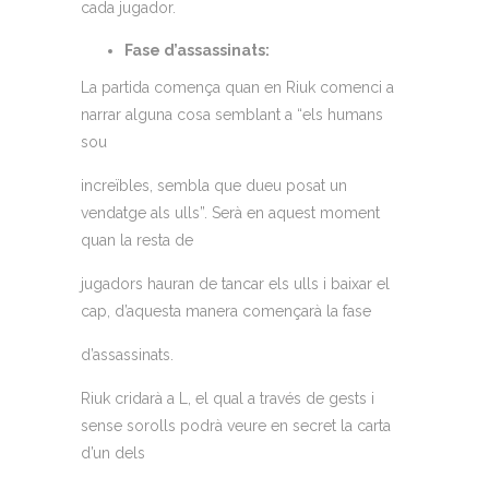
cada jugador.
Fase d’assassinats:
La partida comença quan en Riuk comenci a
narrar alguna cosa semblant a “els humans
sou
increïbles, sembla que dueu posat un
vendatge als ulls”. Serà en aquest moment
quan la resta de
jugadors hauran de tancar els ulls i baixar el
cap, d’aquesta manera començarà la fase
d’assassinats.
Riuk cridarà a L, el qual a través de gests i
sense sorolls podrà veure en secret la carta
d’un dels