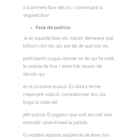
a la primera fase del joc i començarà la
següent fase.
Fase de justícia:
Ja en aquesta fase, els màster demanarà que
tothom obri els ulls per tal de què tots els
participants puguin adonar-se de qui ha estat
la víctima de Kira. I entre tots hauran de
decidir qui
és el possible assassí. Es durà a terme
mitjançant votació, comptant per dos qui
tingui la carta del
jefe policia. El jugador que surti escollit serà
executat i abandonarà la partida.
Es repetirà aquesta seqüència de fases fins