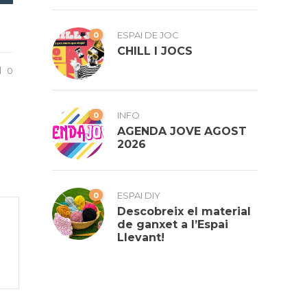
0
ESPAI DE JOC
CHILL I JOCS
0
0
INFO
AGENDA JOVE AGOST
2026
0
ESPAI DIY
Descobreix el material
de ganxet a l’Espai
Llevant!