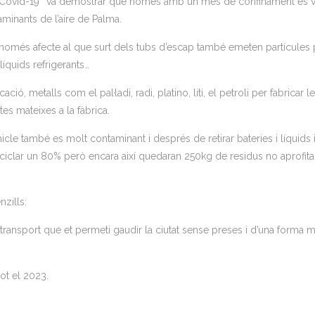
 la Covid-19″ va demostrar que només amb un mes de confinament es 
minants de l’aire de Palma.
 només afecte al que surt dels tubs d’escap també emeten partícules 
líquids refrigerants…
ó, metalls com el pal·ladi, radi, platino, liti, el petroli per fabricar l
s mateixes a la fàbrica.
hicle també es molt contaminant i després de retirar bateries i líquids 
eciclar un 80% però encara així quedaran 250kg de residus no aprofit
zills:
transport que et permeti gaudir la ciutat sense preses i d’una forma 
tot el 2023.