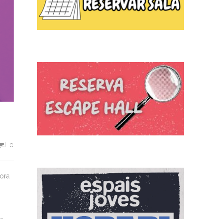
0
dora