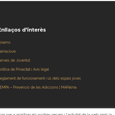
Enllaços d’interès
inamo
almaJove
erveis de Joventut
olítica de Privacitat i Avís legal
eglament de funcionament i ús dels espais joves
EMPA
–
Prevenció de les Adiccions | MAPalma
om per a analitzar els nostres serveis i l'activitat de la web amb la