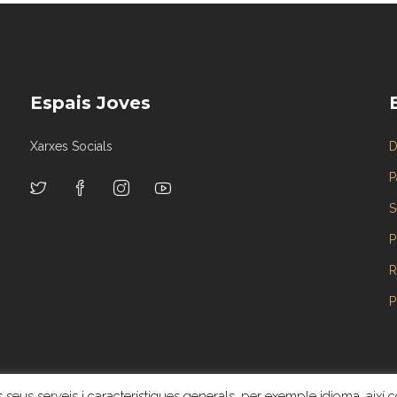
Espais Joves
Xarxes Socials
D
P
S
P
R
P
 seus serveis i característiques generals, per exemple idioma, així c