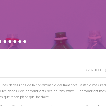
DIVERSITAT
gunes dades i tips de la contaminació del transport. L’estació mesura
ar les dades dels contaminants des de l’any 2002. El contaminant més
 que tenen pitjor qualitat d’aire.