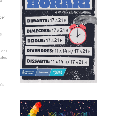
va
per
es
i ens
ables
més