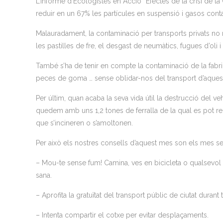
L’informe d’Ecologistes en Acció “Efectes de la crisi de
reduir en un 67% les partícules en suspensió i gasos conta
Malauradament, la contaminació per transports privats no
les pastilles de fre, el desgast de neumàtics, fugues d’oli i 
També s’ha de tenir en compte la contaminació de la fabricaci
peces de goma … sense oblidar-nos del transport d’aqueste
Per últim, quan acaba la seva vida útil la destrucció del ve
quedem amb uns 1,2 tones de ferralla de la qual es pot r
que s’incineren o s’amoltonen.
Per això els nostres consells d’aquest mes son els mes sen
– Mou-te sense fum! Camina, ves en bicicleta o qualsevol 
sana.
– Aprofita la gratuïtat del transport públic de ciutat durant 
– Intenta compartir el cotxe per evitar desplaçaments.