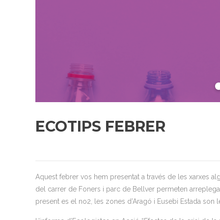
ECOTIPS FEBRER
Aquest febrer vos hem presentat a través de les xarxes al
del carrer de Foners i parc de Bellver permeten arrepleg
present es el no2, les zones d’Aragó i Eusebi Estada son les