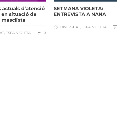
 actuals d’atenció
SETMANA VIOLETA:
 en situació de
ENTREVISTA A NANA
a masclista
,
DIVERSITAT
ESPAI VIOLETA
,
TAT
ESPAI VIOLETA
0