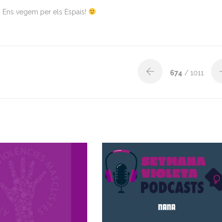
 Ens vegem per els Espais!
674
/ 1011