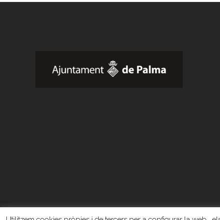
Utilitzem cookies pròpies i de tercers per a configurar la web , els