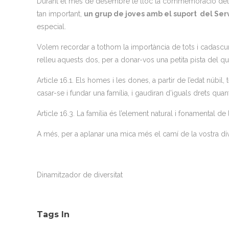
Durant el mes de desembre té lloc la commemoració del 
tan important,
un grup de joves amb el suport del Ser
especial.
Volem recordar a tothom la importància de tots i cadascun
relleu aquests dos, per a donar-vos una petita pista del q
Article 16.1. Els homes i les dones, a partir de l’edat núbil,
casar-se i fundar una família, i gaudiran d’iguals drets qua
Article 16.3. La família és l’element natural i fonamental de la
A més, per a aplanar una mica més el camí de la vostra di
Dinamitzador de diversitat
Tags In