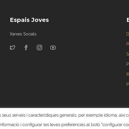
Espais Joves
Xarxes Socials
D
P
S
P
R
P
 seus serveis i característiques generals, per exemple idioma, així c
Tots els drets reservats ©. Web creada y administrada por
Revoluzion
 informació i configurar les teves preferències al botó "configurar co