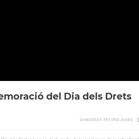
oració del Dia dels Drets
DIVERSITAT
,
FET PER JOVES