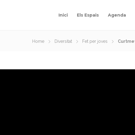
Inici
Els Espais
Agenda
Home
Diversitat
Fet per joves
Curtmet