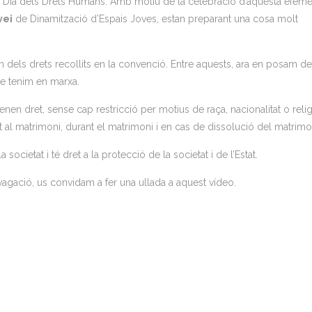
Dia dels Drets Humans. Amb motiu de la celebració d’aquesta efemè
vei
de Dinamització d’Espais Joves, estan preparant una cosa molt
 dels drets recollits en la convenció. Entre aquests, ara en posam de
ue tenim en marxa.
 tenen dret, sense cap restricció per motius de raça, nacionalitat o relig
nt al matrimoni, durant el matrimoni i en cas de dissolució del matrimo
 societat i té dret a la protecció de la societat i de l’Estat.
vagació, us convidam a fer una ullada a aquest vídeo.