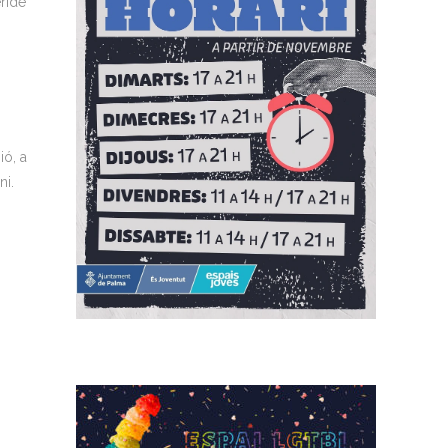
ride
ió, a
ni.