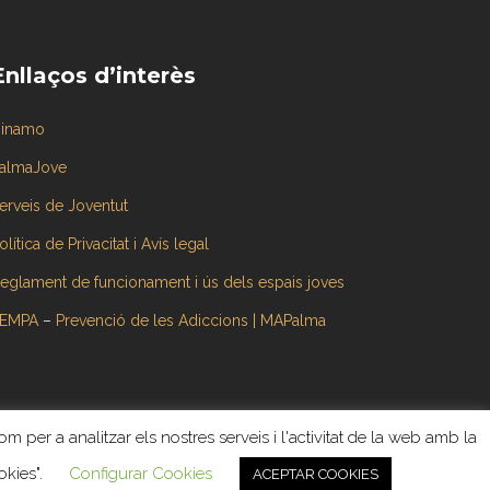
Enllaços d’interès
inamo
almaJove
erveis de Joventut
olítica de Privacitat i Avís legal
eglament de funcionament i ús dels espais joves
EMPA
–
Prevenció de les Adiccions | MAPalma
om per a analitzar els nostres serveis i l'activitat de la web amb la
a
okies".
Configurar Cookies
ACEPTAR COOKIES