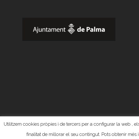
Utilitzem cookies pròpies i de tercers per a configurar la web , els
finalitat de millorar el seu contingut. Pots obtenir més