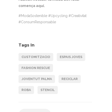
comença aquí.
#ModaSostenible #Upcycling #Creativitat
#ConsumResponsable
Tags In
CUSTOMITZACIO
ESPAIS JOVES
FASHION RESCUE
JOVENTUT PALMA
RECICLAR
ROBA
STENCIL