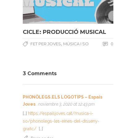
CICLE: PRODUCCIÓ MUSICAL
,
FET PER JOVES
MÚSICA I SO
0
3 Comments
PHONÒLEGS.ELS LOGOTIPS – Espais
Joves
noviembre 3, 2020 at 12:43 pm
[…]
https://espaisjoves.cat/musica-i-
so/phonolegs-les-eines-del-disseny-
grafic/
[…]