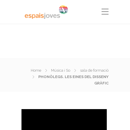
Home
Música i So
sala de formació
PHONÒLEGS. LES EINES DEL DISSENY
GRÀFIC