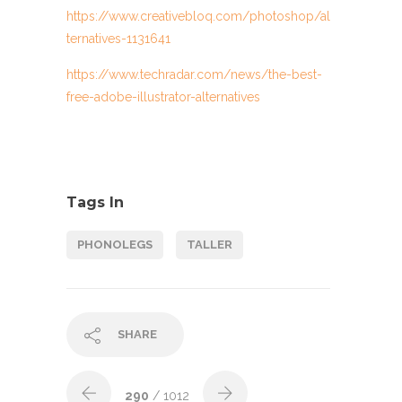
https://www.creativebloq.com/photoshop/al
ternatives-1131641
https://www.techradar.com/news/the-best-
free-adobe-illustrator-alternatives
Tags In
PHONOLEGS
TALLER
SHARE
290
/ 1012