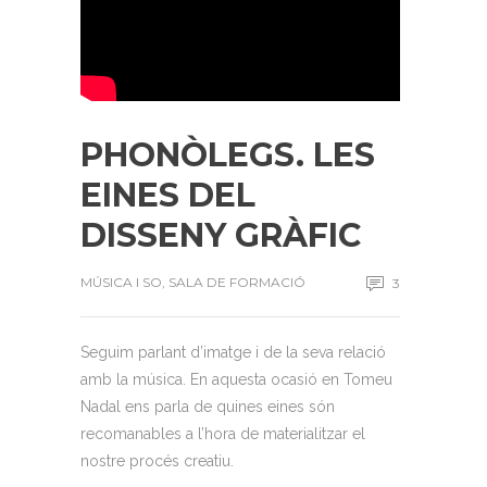
PHONÒLEGS. LES
EINES DEL
DISSENY GRÀFIC
MÚSICA I SO
,
SALA DE FORMACIÓ
3
Seguim parlant d’imatge i de la seva relació
amb la música. En aquesta ocasió en Tomeu
Nadal ens parla de quines eines són
recomanables a l’hora de materialitzar el
nostre procés creatiu.