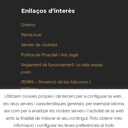
Enllaços d’interès
Dinamo
PalmaJove
Serveis de Joventut
Política de Privacitat i Avís legal
Reglament de funcionament i ús dels espais
joves
PEMPA
–
Prevenció de les Adiccions |
MAPalma
Utilitzem cookies pròpies i de tercers per a configurar la web ,
els seus serveis i característiques generals, per exemple idioma,
així com per a analitzar els nostres serveis i l'activitat de la web
amb la finalitat de millorar el seu contingut. Pots obtenir més
informació i configurar les teves preferències al botó