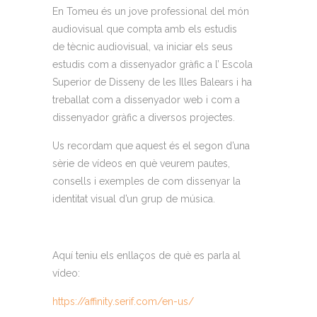
En Tomeu és un jove professional del món
audiovisual que compta amb els estudis
de
t
ècnic
a
udiovisual, va iniciar els seus
estudis com a
d
issenyador
g
ràfic a l’ Escola
Superior de Disseny de les Illes Balears i ha
treballat com a dissenyador web i com a
dissenyador gràfic a diversos projectes.
Us recordam que aquest és el segon d’una
sèrie de vídeos
en què
veurem pautes,
consells i exemples de com dissenyar la
identitat visual d’un grup de música.
Aquí teniu els enllaços de què es parla al
vídeo:
https://affinity.serif.com/en-us/