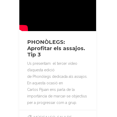
PHONÒLEGS:
Aprofitar els assajos.
Tip 3
Us presentam el tercer vídeo
d’aquesta edició
de Phonòlegs dedicada als assajos.
En aquesta ocasió en
Carlos Pijuan ens parla de la
importància de marcar-se objectius
per a progressar com a grup.