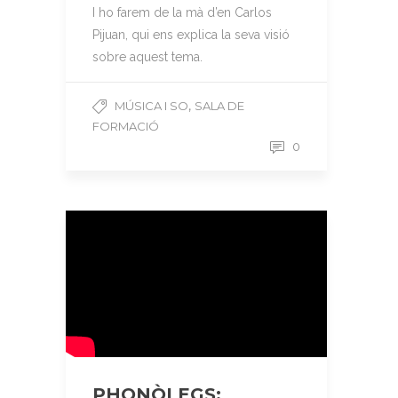
I ho farem de la mà d’en Carlos
Pijuan, qui ens explica la seva visió
sobre aquest tema.
,
MÚSICA I SO
SALA DE
FORMACIÓ
0
PHONÒLEGS: