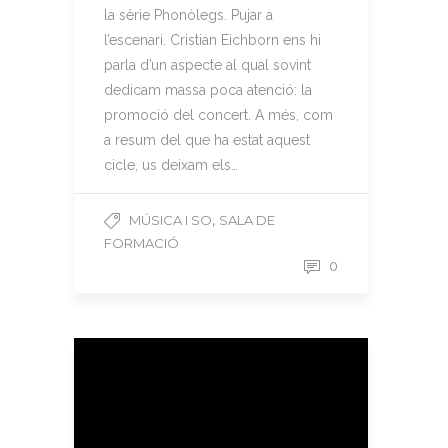
la sèrie Phonòlegs. Pujar a
l’escenari. Cristian Eichborn ens hi
parla d’un aspecte al qual sovint
dedicam massa poca atenció: la
promoció del concert. A més, com
a resum del que ha estat aquest
cicle, us deixam els…
,
MÚSICA I SO
SALA DE
FORMACIÓ
0