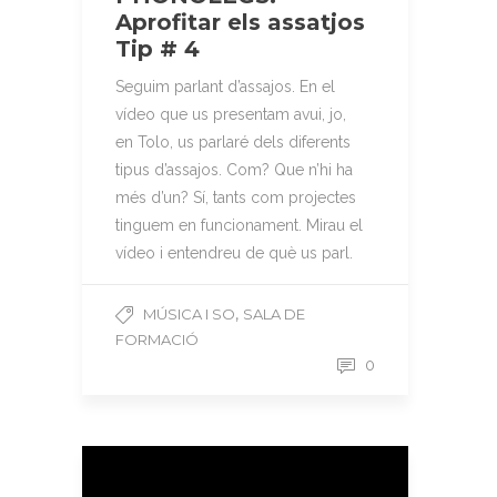
Aprofitar els assatjos
Tip # 4
Seguim parlant d’assajos. En el
vídeo que us presentam avui, jo,
en Tolo, us parlaré dels diferents
tipus d’assajos. Com? Que n’hi ha
més d’un? Sí, tants com projectes
tinguem en funcionament. Mirau el
vídeo i entendreu de què us parl.
,
MÚSICA I SO
SALA DE
FORMACIÓ
0