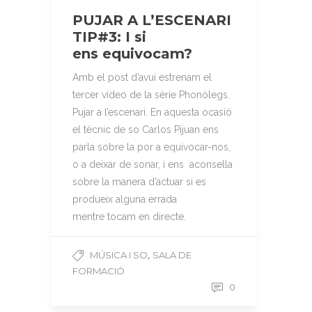
PUJAR A L’ESCENARI
TIP#3: I si
ens equivocam?
Amb el post d’avui estrenam el
tercer vídeo de la sèrie Phonòlegs.
Pujar a l’escenari. En aquesta ocasió
el tècnic de so Carlos Pijuan ens
parla sobre la por a equivocar-nos,
o a deixar de sonar, i ens aconsella
sobre la manera d’actuar si es
produeix alguna errada
mentre tocam en directe.
,
MÚSICA I SO
SALA DE
FORMACIÓ
0