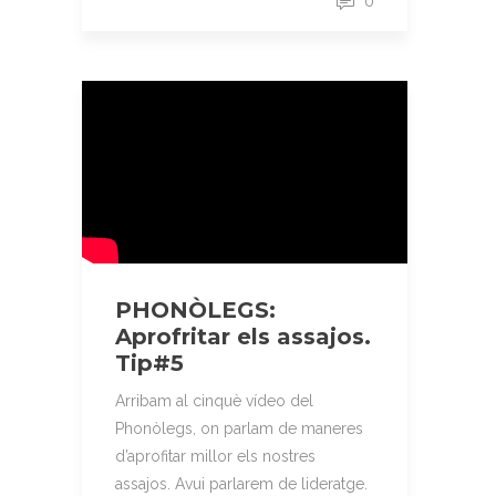
0
PHONÒLEGS:
Aprofritar els assajos.
Tip#5
Arribam al cinquè vídeo del
Phonòlegs, on parlam de maneres
d’aprofitar millor els nostres
assajos. Avui parlarem de lideratge.