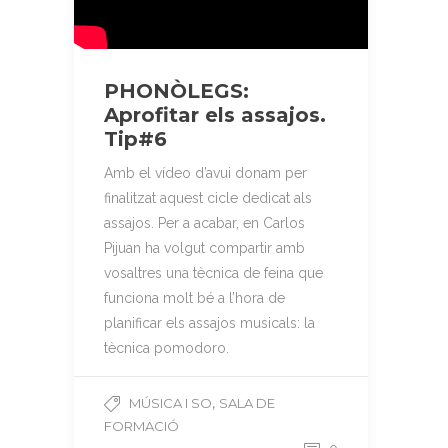
PHONÒLEGS:
Aprofitar els assajos.
Tip#6
Amb el vídeo d’avui donam per
finalitzat aquest cicle dedicat als
assajos. Per a acabar, en Carlos
Pijuan ha volgut compartir amb
vosaltres una tècnica de feina que
funciona molt bé a l’hora de
planificar els assajos musicals: la
tècnica pomodoro.
,
MÚSICA I SO
SALA DE
FORMACIÓ