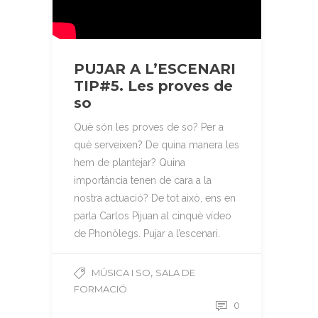
PUJAR A L’ESCENARI
TIP#5. Les proves de
so
Què són les proves de so? Per a
què serveixen? De quina manera les
hem de plantejar? Quina
importància tenen de cara a la
nostra actuació? De tot això, ens en
parla Carlos Pijuan al cinquè vídeo
de Phonòlegs. Pujar a l’escenari.
,
MÚSICA I SO
SALA DE
FORMACIÓ
0