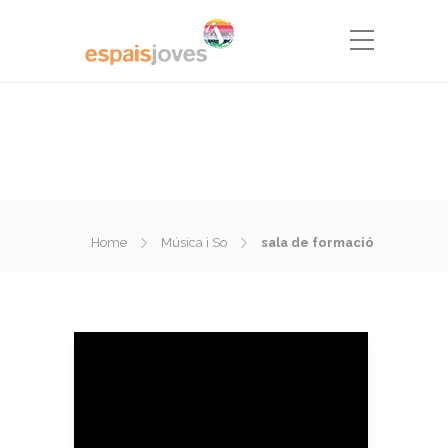
Home
Música i So
sala de formació