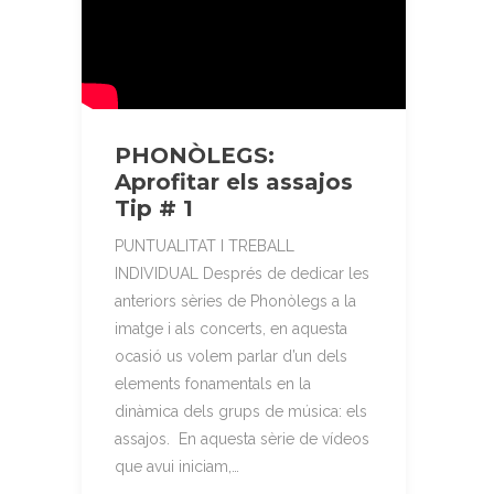
PHONÒLEGS:
Aprofitar els assajos
Tip # 1
PUNTUALITAT I TREBALL
INDIVIDUAL Després de dedicar les
anteriors sèries de Phonòlegs a la
imatge i als concerts, en aquesta
ocasió us volem parlar d’un dels
elements fonamentals en la
dinàmica dels grups de música: els
assajos. En aquesta sèrie de vídeos
que avui iniciam,…