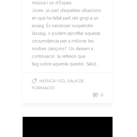
música i so d’Espais
Joves, us parl d’aquelles situacions
en què ha faltat part del grup a un
assaig. És necessari suspendre
l’assaig, o podem aprofitar aquesta
circumstància per a millorar les
nostres cançons? Us deixam a
continuació la reflexió que
faig sobre aquesta qüestió. Salut…
,
MÚSICA I SO
SALA DE
FORMACIÓ
0