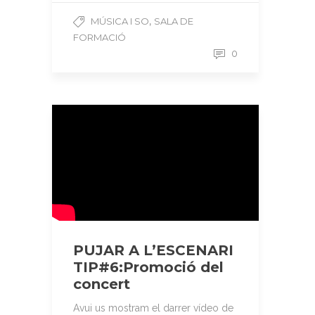
,
MÚSICA I SO
SALA DE
FORMACIÓ
0
PUJAR A L’ESCENARI
TIP#6:Promoció del
concert
Avui us mostram el darrer vídeo de