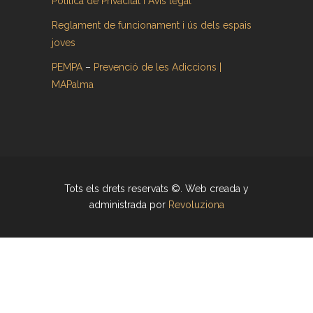
Política de Privacitat i Avís legal
Reglament de funcionament i ús dels espais
joves
PEMPA
–
Prevenció de les Adiccions |
MAPalma
Tots els drets reservats ©. Web creada y
administrada por
Revoluziona