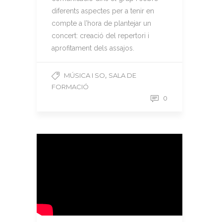
diferents aspectes per a tenir en
compte a l’hora de plantejar un
concert: creació del repertori i
aprofitament dels assajos.
,
MÚSICA I SO
SALA DE
FORMACIÓ
0