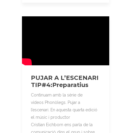
PUJAR A L’ESCENARI
TIP#4:Preparatius
Continuam amb la sèrie de
vídeos Phonòlegs. Pujar a
l’escenari. En aquesta quarta edició
el músic i productor
Cristian Eichborn ens parla de la
comunicació dins el grup i sobre