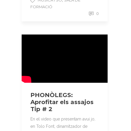
,
MÚSICA I SO
SALA DE
FORMACIÓ
0
PHONÒLEGS:
Aprofitar els assajos
Tip # 2
En el video que presentam avui jo,
en Tolo Font, dinamitzador de