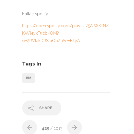
Enllaç
spotify
:
https://open.spotify.com/playlist/5AlWK1NZ
K5VI4ykF9cbKOM?
si=2RVlakDRSraOp2hSeEETyA
Tags In
8M
SHARE
425
/ 1013