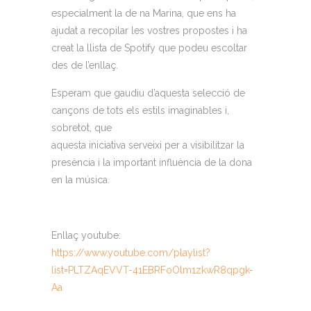
especialment la de na Marina
,
que ens ha
ajudat a recopilar les vostres propostes i ha
creat la llista de Spotify que podeu escoltar
des de l’enllaç.
Esperam que gaudiu d’aquesta selecció de
cançons de tots els estils imaginables i,
sobretot, que
aquesta iniciativa serveixi per
a
visibilitzar la
presència i la important influència de la dona
en la música.
Enllaç
youtube
:
https://www.youtube.com/playlist?
list=PLTZAqEVVT-41EBRFoOlm1zkwR8qpgk-
Aa