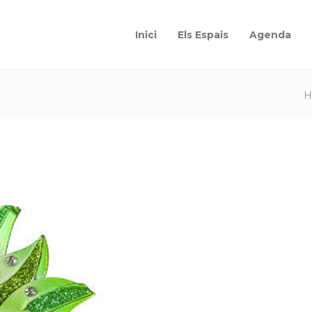
Inici
Els Espais
Agenda
H