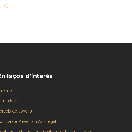
ed
Enllaços d’interès
inamo
almaJove
erveis de Joventut
olítica de Privacitat i Avís legal
eglament de funcionament i ús dels espais joves