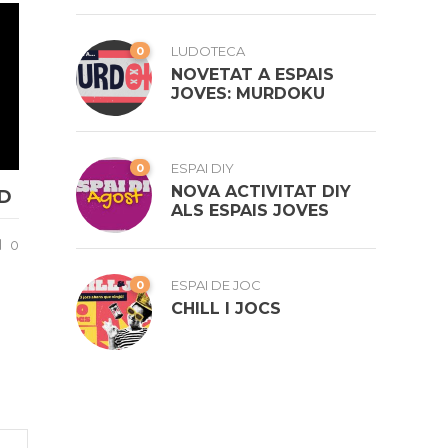
0
LUDOTECA
NOVETAT A ESPAIS
JOVES: MURDOKU
0
ESPAI DIY
NOVA ACTIVITAT DIY
UD
ALS ESPAIS JOVES
0
0
ESPAI DE JOC
CHILL I JOCS