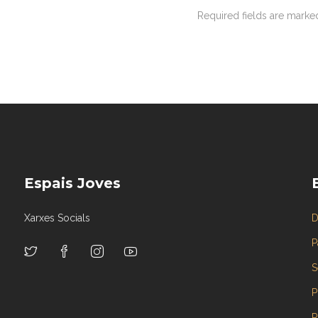
Required fields are mark
Espais Joves
Xarxes Socials
D
P
S
P
R