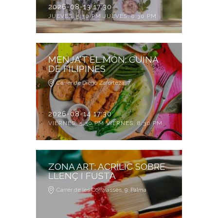
2026-08-13 17:30
JUEVES, 5:30 PM JUEVES, 8:30 PM
MENJA’T EL MÓN: CUINA
DE FILIPINES
Carrer de Diego Zaforteza, 7
2026-08-14 17:30
VIERNES, 5:30 PM VIERNES, 8:30 PM
ZONA ART: ACRÍLIC SOBRE
LLENÇ I FUSTA
Carrer de les Corralasses, 9. Palma