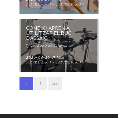
JUEVES, 5:30 PM JUEVES, 8:30 PM
CONEIX I APRÈN A
UTILITZAR EL BUC
D’ASSAIG
Carrer de Diego Zaforteza, 7
2026-08-20 17:30
JUEVES, 5:30 PM JUEVES, 8:30 PM
1
2
Last