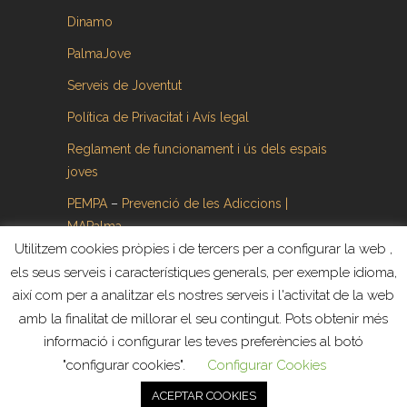
Dinamo
PalmaJove
Serveis de Joventut
Política de Privacitat i Avís legal
Reglament de funcionament i ús dels espais
joves
PEMPA
–
Prevenció de les Adiccions |
MAPalma
Utilitzem cookies pròpies i de tercers per a configurar la web ,
els seus serveis i característiques generals, per exemple idioma,
així com per a analitzar els nostres serveis i l'activitat de la web
amb la finalitat de millorar el seu contingut. Pots obtenir més
informació i configurar les teves preferències al botó
Tots els drets reservats ©. Web creada y
"configurar cookies".
Configurar Cookies
administrada por
Revoluziona
ACEPTAR COOKIES