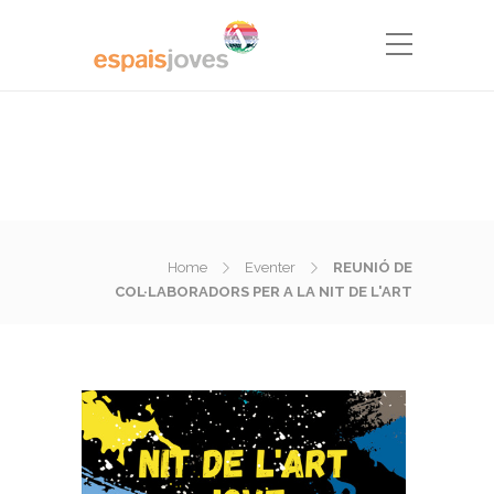
Home
Eventer
REUNIÓ DE
COL·LABORADORS PER A LA NIT DE L'ART