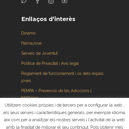
Enllaços d’interès
Dinamo
PalmaJove
Serveis de Joventut
Política de Privacitat i Avís legal
Reglament de funcionament i ús dels espais
joves
PEMPA
–
Prevenció de les Adiccions |
MAPalma
Utilitzem cookies pròpies i de tercers per a configurar la web ,
els seus serveis i característiques generals, per exemple idioma,
així com per a analitzar els nostres serveis i l'activitat de la web
amb la finalitat de millorar el seu contingut. Pots obtenir més