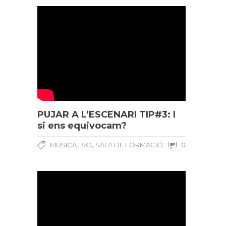
PUJAR A L’ESCENARI TIP#3: I
si ens equivocam?
,
MÚSICA I SO
SALA DE FORMACIÓ
0