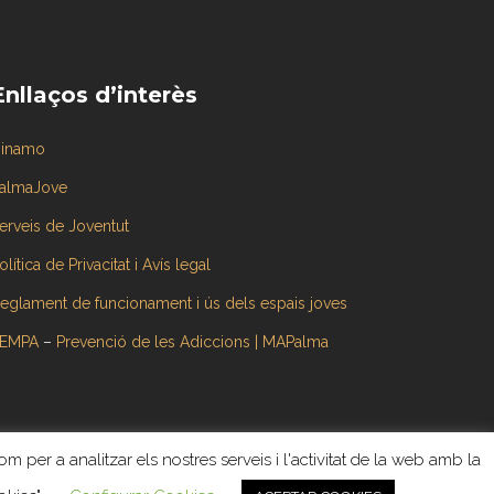
Enllaços d’interès
inamo
almaJove
erveis de Joventut
olítica de Privacitat i Avís legal
eglament de funcionament i ús dels espais joves
EMPA
–
Prevenció de les Adiccions | MAPalma
om per a analitzar els nostres serveis i l'activitat de la web amb la
a