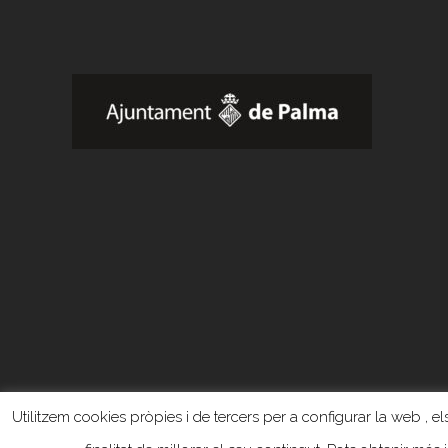
Utilitzem cookies pròpies i de tercers per a configurar la web , els