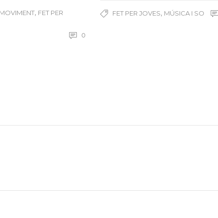
,
,
 MOVIMENT
FET PER
FET PER JOVES
MÚSICA I SO
0