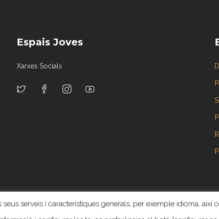
Espais Joves
Xarxes Socials
D
P
S
P
R
P
 seus serveis i característiques generals, per exemple idioma, així c
Tots els drets reservats ©. Web creada y administrada por
Revoluzion