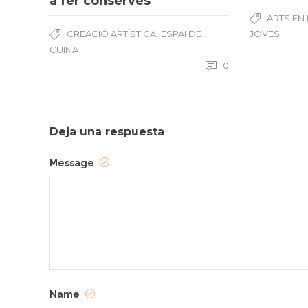
a fer conserves
ARTS EN
,
CREACIÓ ARTÍSTICA
ESPAI DE
JOVES
CUINA
0
Deja una respuesta
Message
Name