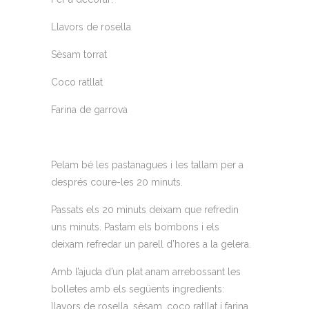
Llavors de rosella
Sèsam torrat
Coco ratllat
Farina de garrova
Pelam bé les pastanagues i les tallam per a
després coure-les 20 minuts.
Passats els 20 minuts deixam que refredin
uns minuts. Pastam els bombons i els
deixam refredar un parell d’hores a la gelera.
Amb l’ajuda d’un plat anam arrebossant les
bolletes amb els següents ingredients:
llavors de rosella, sèsam, coco ratllat i farina