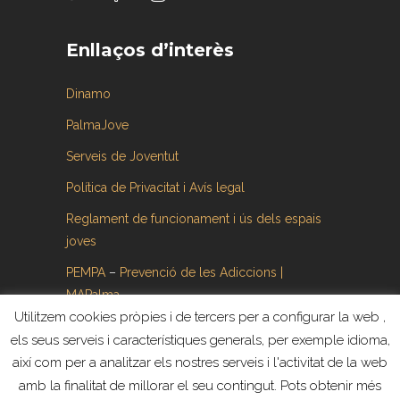
Enllaços d’interès
Dinamo
PalmaJove
Serveis de Joventut
Política de Privacitat i Avís legal
Reglament de funcionament i ús dels espais
joves
PEMPA
–
Prevenció de les Adiccions |
MAPalma
Utilitzem cookies pròpies i de tercers per a configurar la web ,
els seus serveis i característiques generals, per exemple idioma,
així com per a analitzar els nostres serveis i l'activitat de la web
amb la finalitat de millorar el seu contingut. Pots obtenir més