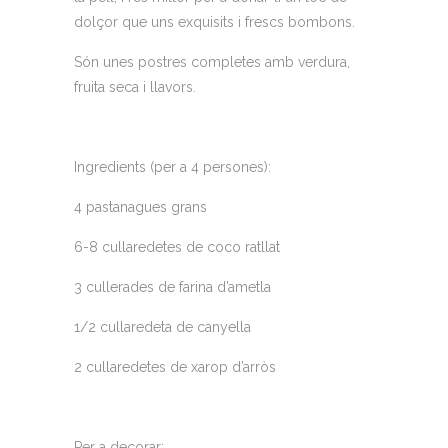
dolçor que uns exquisits i frescs bombons.
Són unes postres completes amb verdura,
fruita seca i llavors.
Ingredients (per a 4 persones):
4 pastanagues grans
6-8 cullaredetes de coco ratllat
3 cullerades de farina d’ametla
1/2 cullaredeta de canyella
2 cullaredetes de xarop d’arròs
Per a decorar: