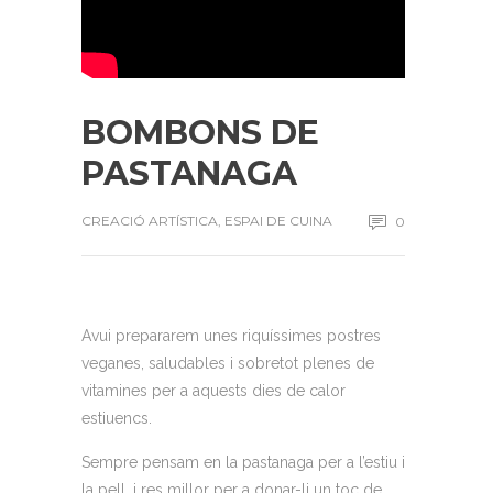
BOMBONS DE
PASTANAGA
CREACIÓ ARTÍSTICA
,
ESPAI DE CUINA
0
Avui prepararem unes riquíssimes postres
veganes, saludables i sobretot plenes de
vitamines per a aquests dies de calor
estiuencs.
Sempre pensam en la pastanaga per a l’estiu i
la pell, i res millor per a donar-li un toc de