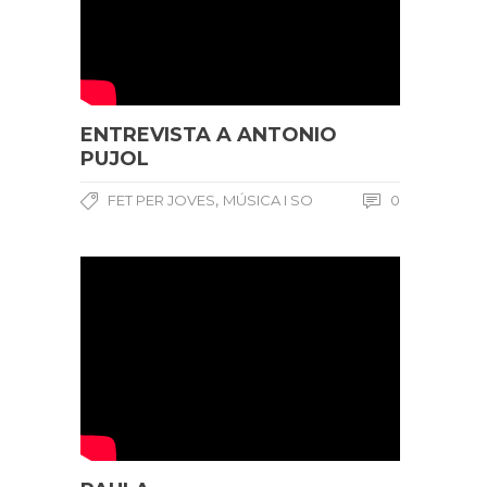
ENTREVISTA A ANTONIO
PUJOL
,
FET PER JOVES
MÚSICA I SO
0