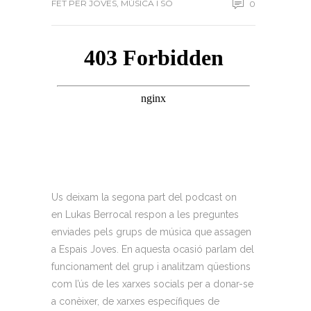
FET PER JOVES
,
MÚSICA I SO
0
Us deixam la segona part del podcast on
en Lukas Berrocal respon a les preguntes
enviades pels grups de música que assagen
a Espais Joves. En aquesta ocasió parlam del
funcionament del grup i analitzam qüestions
com l’ús de les xarxes socials per a donar-se
a conèixer, de xarxes específiques de