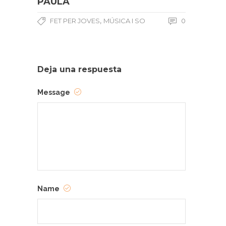
PAULA
,
FET PER JOVES
MÚSICA I SO
0
Deja una respuesta
Message
Name