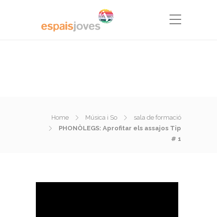
Home
Música i So
sala de formació
PHONÒLEGS: Aprofitar els assajos Tip
# 1