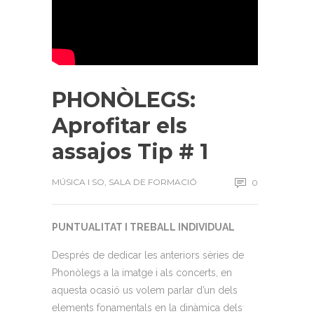
PHONÒLEGS:
Aprofitar els
assajos Tip # 1
MÚSICA I SO
,
SALA DE FORMACIÓ
0
PUNTUALITAT I TREBALL INDIVIDUAL
Després de dedicar les anteriors sèries de
Phonòlegs a la imatge i als concerts, en
aquesta ocasió us volem parlar d’un dels
elements fonamentals en la dinàmica dels