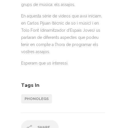
grups de música: els assajos.
En aquesta sèrie de vídeos que avui iniciam,
en Carlos Pijuan (tècnic de so i músic) i en
Tolo Font (dinamitzador d’Espais Joves) us
parlaran de diferents aspectes que podeu
tenir en compte a l’hora de programar els
vostres assajos.
Esperam
que us interessi.
Tags In
PHONOLEGS
SHARE