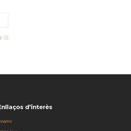
ed
Enllaços d’interès
inamo