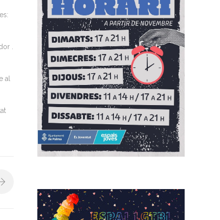
es:
dor .
e al
at