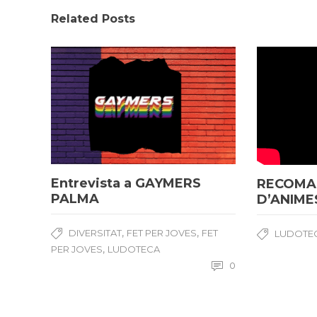
Related Posts
Entrevista a GAYMERS
RECOMA
PALMA
D’ANIME
,
,
DIVERSITAT
FET PER JOVES
FET
LUDOTE
,
PER JOVES
LUDOTECA
0