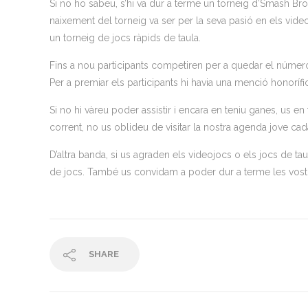
Si no ho sabeu, s’hi va dur a terme un torneig d’Smash Bro
naixement del torneig va ser per la seva pasió en els vide
un torneig de jocs ràpids de taula.
Fins a nou participants competiren per a quedar el númer
Per a premiar els participants hi havia una menció honorífic
Si no hi vàreu poder assistir i encara en teniu ganes, us en 
corrent, no us oblideu de visitar la nostra agenda jove ca
D’altra banda, si us agraden els videojocs o els jocs de t
de jocs. També us convidam a poder dur a terme les vostre
SHARE