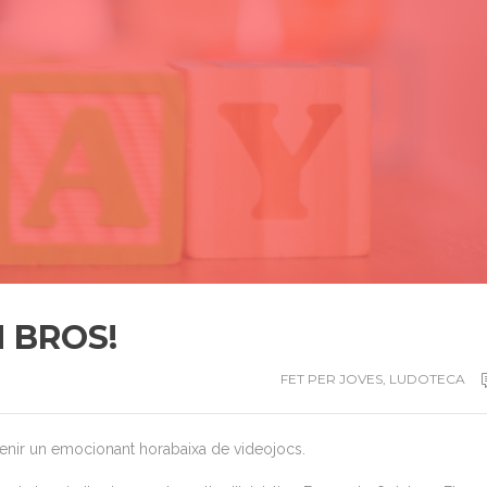
H BROS!
FET PER JOVES
,
LUDOTECA
 tenir un emocionant horabaixa de videojocs.