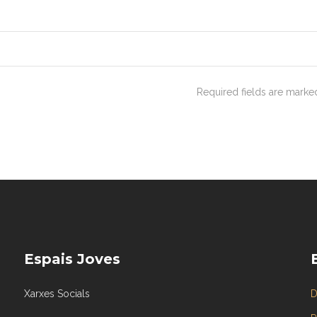
Required fields are mark
Espais Joves
Xarxes Socials
D