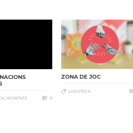
ZONA DE JOC
NACIONS
S
LUDOTECA
,
CA
NOVETATS
0