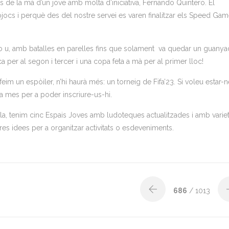
s de la mà d’un jove amb molta d’iniciativa, Fernando Quintero. El
ojocs i perquè des del nostre servei es varen finalitzar els Speed Gam
o u, amb batalles en parelles fins que solament va quedar un guanya
a per al segon i tercer i una copa feta a mà per al primer lloc!
feim un espòiler, n’hi haurà més: un torneig de Fifa’23. Si voleu estar-n
da mes per a poder inscriure-us-hi.
aula, tenim cinc Espais Joves amb ludoteques actualitzades i amb variet
s idees per a organitzar activitats o esdeveniments.
686
/ 1013