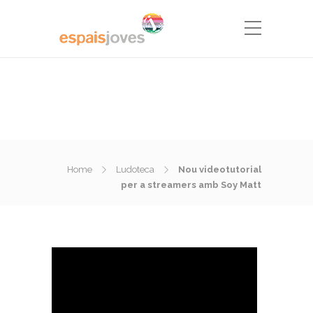
Home
Ludoteca
Nou videotutorial
per a streamers amb Soy Matt