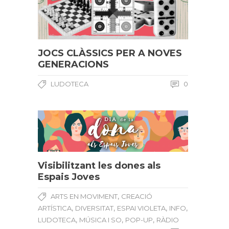
JOCS CLÀSSICS PER A NOVES
GENERACIONS
LUDOTECA
0
Visibilitzant les dones als
Espais Joves
,
ARTS EN MOVIMENT
CREACIÓ
,
,
,
,
ARTÍSTICA
DIVERSITAT
ESPAI VIOLETA
INFO
,
,
,
LUDOTECA
MÚSICA I SO
POP-UP
RÀDIO