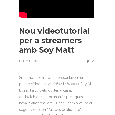
Nou videotutorial
per a streamers
amb Soy Matt
LUDOTECA
0
Si fa unes setmanes us
presentàvem
un
primer
vídeo
del
youtuber
i
streamer
Soy
Mat
t, dirigit a tots els qui teniu canal
de
Twitch
creat o bé interès per aquesta
nova plataforma
, ara us convidem a veure el
segon
vídeo
, on Matt ens explicarà d’una