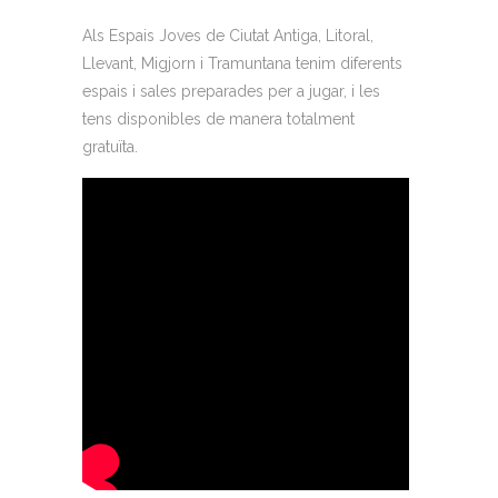
Als Espais Joves de Ciutat Antiga, Litoral,
Llevant, Migjorn i Tramuntana tenim diferents
espais i sales preparades per a jugar, i les
tens disponibles de manera totalment
gratuïta.