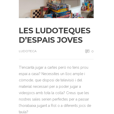
LES LUDOTEQUES
D’ESPAIS JOVES
LUDOTECA
0
T’encanta jugar a cartes però no tens prou
espai a casa? Necessites un lloc ample i
còmode, que disposi de televisió i del
material necessari per a poder jugar a
videojocs amb tota la colla? Creus que les
nostres sales serien perfectes per a passar
l’horabaixa jugant a Rol o a diferents jocs de
taula?