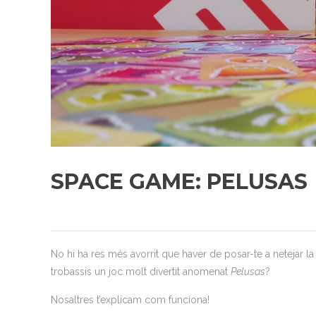
SPACE GAME: PELUSAS
No hi ha res més avorrit que haver de posar-te a netejar l
trobassis un joc molt divertit anomenat
Pelusas
?
Nosaltres t’explicam com funciona!