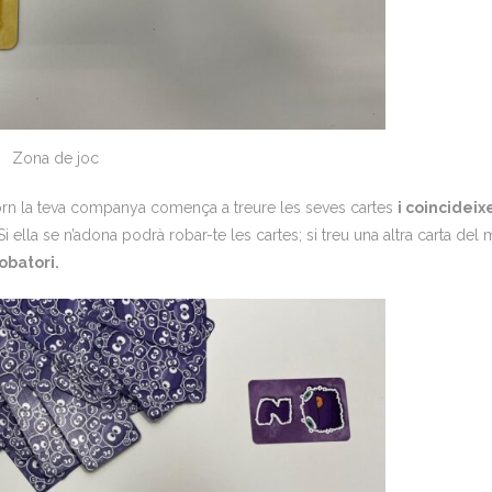
Zona de joc
orn la teva companya comença a treure les seves cartes
i coincideix
Si ella se n’adona podrà robar-te les cartes; si treu una altra carta del
robatori.