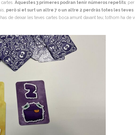
 cartes.
Aquestes 3 primeres podran tenir números repetits
; per
uis,
però si et surt un altre 7 o un altre 2 perdràs totes les teves
 has de deixar les teves cartes boca amunt davant teu; tothom ha de 