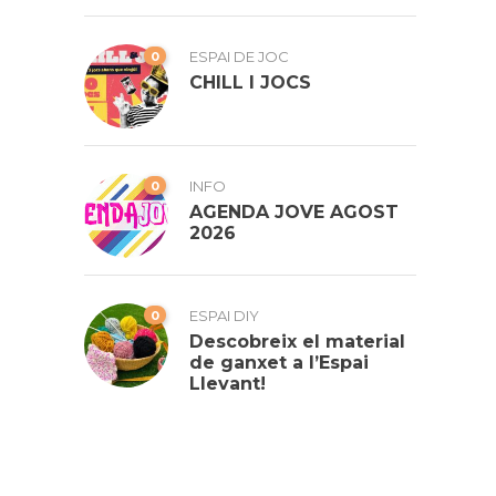
0
ESPAI DE JOC
CHILL I JOCS
0
INFO
AGENDA JOVE AGOST
2026
0
ESPAI DIY
Descobreix el material
de ganxet a l’Espai
Llevant!