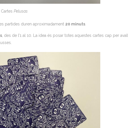
Cartes
Pelusas
ves partides duren aproximadament
20 minuts
.
s
, des de l’1 al 10. La idea és posar totes aquestes cartes cap per avall
lusses.