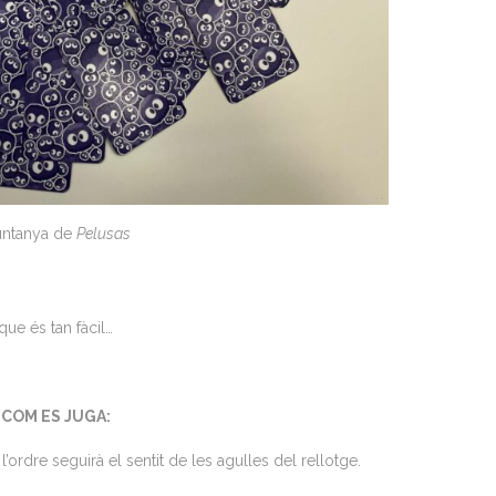
ntanya de
Pelusas
que és tan fàcil…
COM ES JUGA:
’ordre seguirà el sentit de les agulles del rellotge.