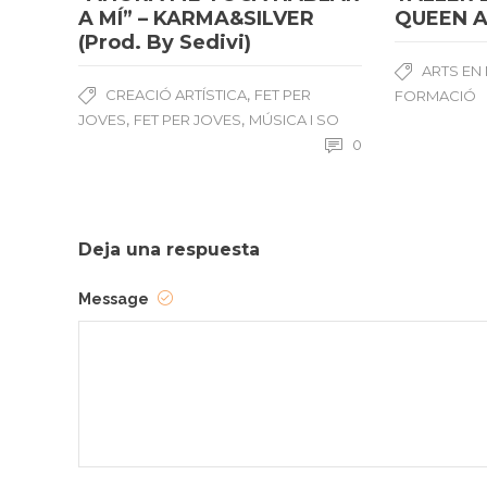
A MÍ” – KARMA&SILVER
QUEEN 
(Prod. By Sedivi)
ARTS EN
,
CREACIÓ ARTÍSTICA
FET PER
FORMACIÓ
,
,
JOVES
FET PER JOVES
MÚSICA I SO
0
Deja una respuesta
Message