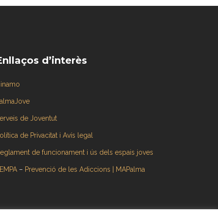
Enllaços d’interès
inamo
almaJove
erveis de Joventut
olítica de Privacitat i Avís legal
eglament de funcionament i ús dels espais joves
EMPA
–
Prevenció de les Adiccions | MAPalma