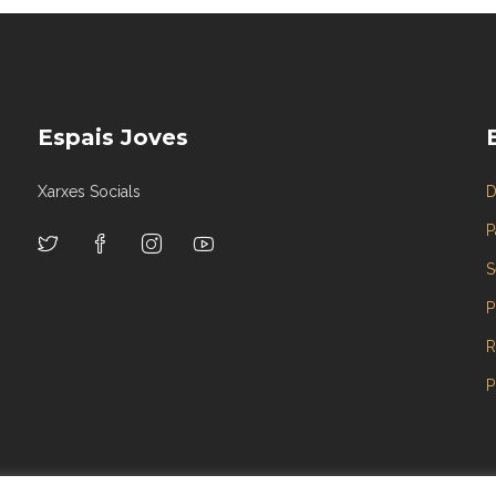
Espais Joves
Xarxes Socials
D
P
S
P
R
P