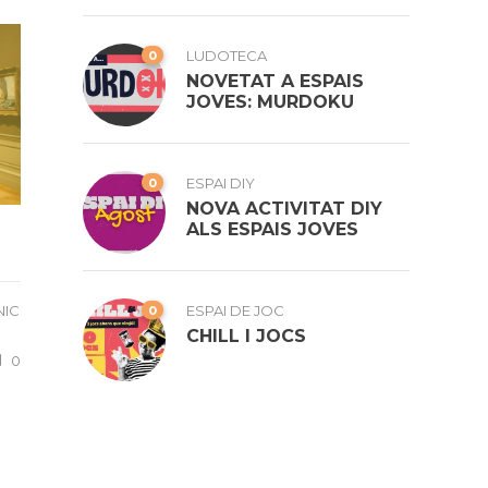
0
LUDOTECA
NOVETAT A ESPAIS
JOVES: MURDOKU
0
ESPAI DIY
NOVA ACTIVITAT DIY
ALS ESPAIS JOVES
0
ESPAI DE JOC
NIC
CHILL I JOCS
0