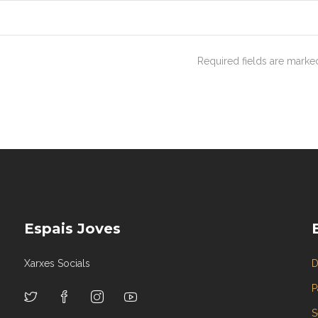
Required fields are mark
Espais Joves
Xarxes Socials
D
P
S