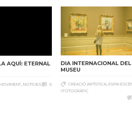
DIA INTERNACIONAL DEL
LA AQUÍ: ETERNAL
MUSEU
,
,
CREACIÓ ARTÍSTICA
ESPAI ESCÈ
 MOVIMENT
NOTÍCIES
0
I FOTOGRÀFIC