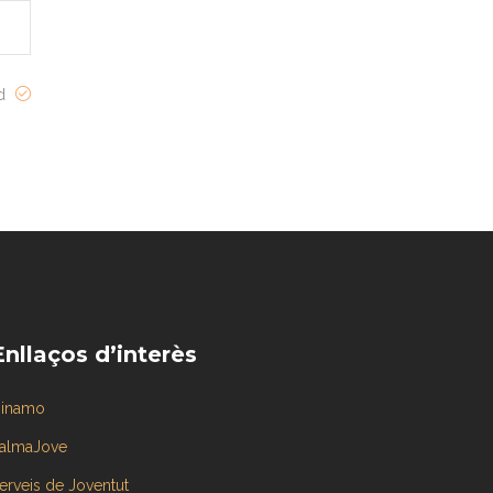
ed
Enllaços d’interès
inamo
almaJove
erveis de Joventut