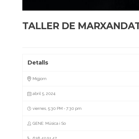
TALLER DE MARXANDAT
Detalls
Migjorn
abril 5, 2024
viernes, 5:30 PM - 7:30 pm
GENE: Música i So
638 42 91 47