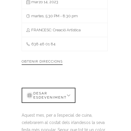
marzo 14, 2023
martes, 5:30 PM - 8:30 pm
FRANCESC: Creació Artística
638 46 01 84
OBTENIR DIRECCIONS
DESAR
ESDEVENIMENT
Aquest mes, per a l’especial de cuina,
celebrarem al costat dels irlandesos la seva
festa més popular. Segur que tot té un color