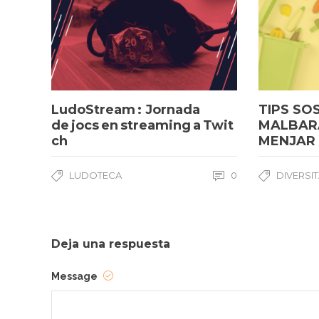
LudoStream : Jornada
TIPS SO
de jocs en streaming a Twit
MALBAR
ch
MENJAR
LUDOTECA
0
DIVERSI
Deja una respuesta
Message