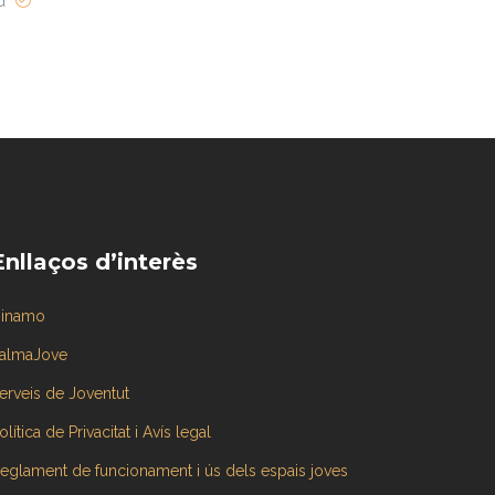
ed
Enllaços d’interès
inamo
almaJove
erveis de Joventut
olítica de Privacitat i Avís legal
eglament de funcionament i ús dels espais joves