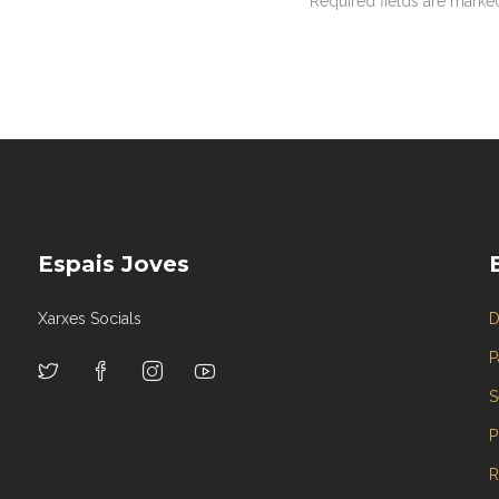
Required fields are mark
Espais Joves
Xarxes Socials
D
P
S
P
R