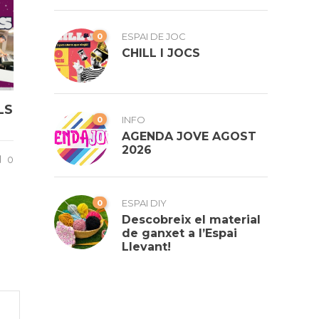
0
ESPAI DE JOC
CHILL I JOCS
LS
0
INFO
AGENDA JOVE AGOST
2026
0
0
ESPAI DIY
Descobreix el material
de ganxet a l’Espai
Llevant!