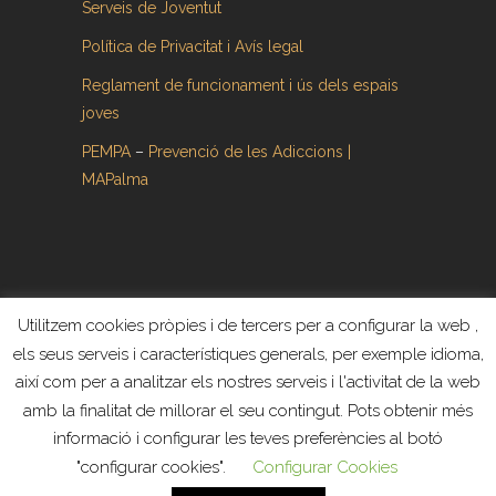
Serveis de Joventut
Política de Privacitat i Avís legal
Reglament de funcionament i ús dels espais
joves
PEMPA
–
Prevenció de les Adiccions |
MAPalma
Utilitzem cookies pròpies i de tercers per a configurar la web ,
Tots els drets reservats ©. Web creada y
els seus serveis i característiques generals, per exemple idioma,
administrada por
Revoluziona
així com per a analitzar els nostres serveis i l'activitat de la web
amb la finalitat de millorar el seu contingut. Pots obtenir més
informació i configurar les teves preferències al botó
"configurar cookies".
Configurar Cookies