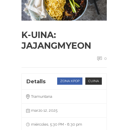
K-UINA:
JAJANGMYEON
0
Detalls
ZONA KPOP
CUINA
Tramuntana
marzo 12, 2025
miércoles, 5:30 PM - 8:30 pm