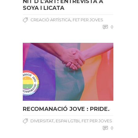
NIT D L’ART: ENTREVISTA A
SOYA I LICATA
,
CREACIÓ ARTÍSTICA
FET PER JOVES
0
RECOMANACIÓ JOVE : PRIDE.
,
,
DIVERSITAT
ESPAI LGTBI
FET PER JOVES
0