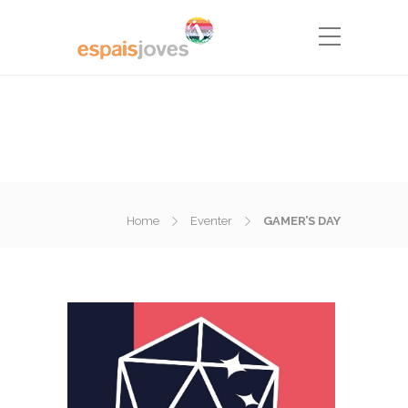
Home
Eventer
GAMER’S DAY