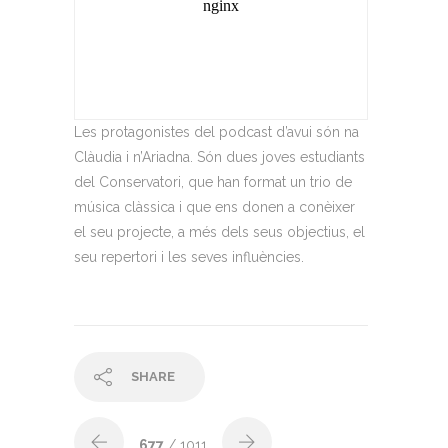
Les
protagonistes
del podcast
d’avui
són
na
Clàudia i
n’Ariadna
.
Són
dues
joves
estudiants
del
Conservatori
, que han
format
un trio de
música
clàssica
i que
ens
donen a
conèixer
el
seu
projecte
, a
més
dels
seus
objectius
, el
seu
repertori
i les
seves
influències
.
SHARE
677
/ 1011