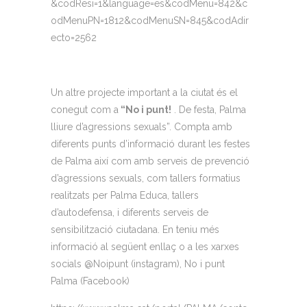
&codResi=1&language=es&codMenu=842&c
odMenuPN=1812&codMenuSN=845&codAdir
ecto=2562
Un altre projecte important a la ciutat és el
conegut com a
“No i punt!
. De festa, Palma
lliure d’agressions sexuals”. Compta amb
diferents punts d’informació durant les festes
de Palma així com amb serveis de prevenció
d’agressions sexuals, com tallers formatius
realitzats per Palma Educa, tallers
d’autodefensa, i diferents serveis de
sensibilització ciutadana. En teniu més
informació al següent enllaç o a les xarxes
socials @Noipunt (instagram), No i punt
Palma (Facebook)