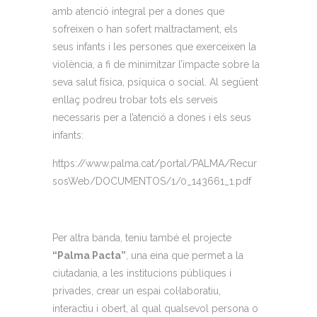
amb atenció integral per a dones que
sofreixen o han sofert maltractament, els
seus infants i les persones que exerceixen la
violència, a fi de minimitzar l’impacte sobre la
seva salut física, psíquica o social. Al següent
enllaç podreu trobar tots els serveis
necessaris per a l’atenció a dones i els seus
infants:
https://www.palma.cat/portal/PALMA/Recur
sosWeb/DOCUMENTOS/1/0_143661_1.pdf
Per altra banda, teniu també el projecte
“Palma Pacta”
, una eina que permet a la
ciutadania, a les institucions públiques i
privades, crear un espai col·laboratiu,
interactiu i obert, al qual qualsevol persona o