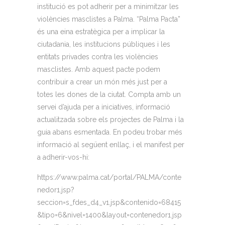
institució es pot adherir per a minimitzar les
violències masclistes a Palma. “Palma Pacta”
és una eina estratègica per a implicar la
ciutadania, les institucions públiques i les
entitats privades contra les violències
masclistes. Amb aquest pacte podem
contribuir a crear un món més just per a
totes les dones de la ciutat. Compta amb un
servei d’ajuda per a iniciatives, informació
actualitzada sobre els projectes de Palma i la
guia abans esmentada. En podeu trobar més
informació al següent enllaç, i el manifest per
a adherir-vos-hi:
https://www.palma.cat/portal/PALMA/conte
nedor1.jsp?
seccion=s_fdes_d4_v1.jsp&contenido=68415
&tipo=6&nivel=1400&layout=contenedor1.jsp