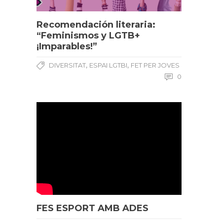
Recomendación literaria:
“Feminismos y LGTB+
¡Imparables!”
,
,
DIVERSITAT
ESPAI LGTBI
FET PER JOVES
0
FES ESPORT AMB ADES