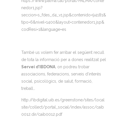
https://www.palma.cat/portal/PALMA/conte
nedor1.jsp?
seccion=s_fdes_d4_v1.jsp&contenido=94181&
tipo=6&nivel=1400&layout=contenedor1.jsp&
codResi=1&language=es
També us volem fer arribar el següent recull
de tota la informació per a dones realitzat pel
Servei d’IBDONA
, on podreu trobar
associacions, federacions, serveis d’interès
social, psicològics, de salut, formació,
treball…
http://ibdigital.uib.es/greenstone/sites/local
site/collect/portal_social/index/assoc/caib
0012.dir/caib0012.pdf