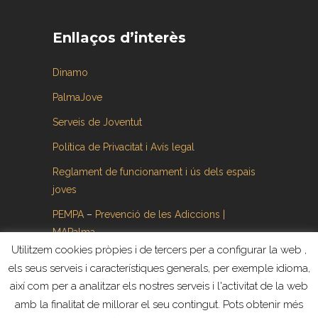
Enllaços d’interès
Dinamo
PalmaJove
Serveis de Joventut
Política de Privacitat i Avís legal
Reglament de funcionament i ús dels espais
joves
PEMPA
–
Prevenció de les Adiccions |
MAPalma
Utilitzem cookies pròpies i de tercers per a configurar la web ,
els seus serveis i característiques generals, per exemple idioma,
així com per a analitzar els nostres serveis i l'activitat de la web
amb la finalitat de millorar el seu contingut. Pots obtenir més