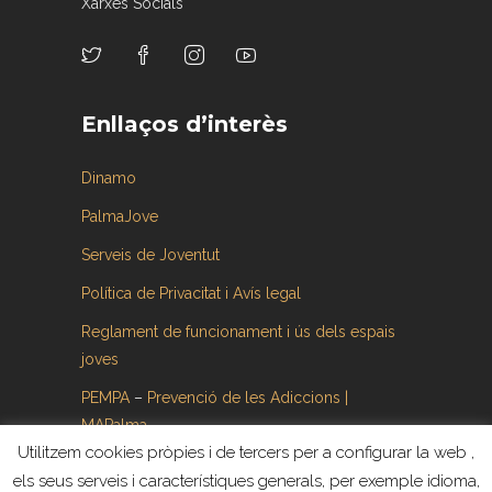
Xarxes Socials
Enllaços d’interès
Dinamo
PalmaJove
Serveis de Joventut
Política de Privacitat i Avís legal
Reglament de funcionament i ús dels espais
joves
PEMPA
–
Prevenció de les Adiccions |
MAPalma
Utilitzem cookies pròpies i de tercers per a configurar la web ,
els seus serveis i característiques generals, per exemple idioma,