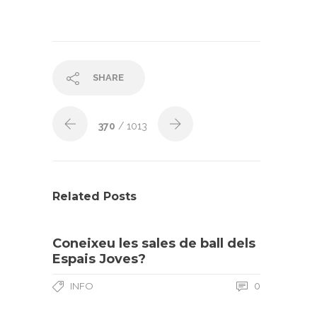
SHARE
370
/ 1013
Related Posts
Coneixeu les sales de ball dels
Espais Joves?
INFO
0