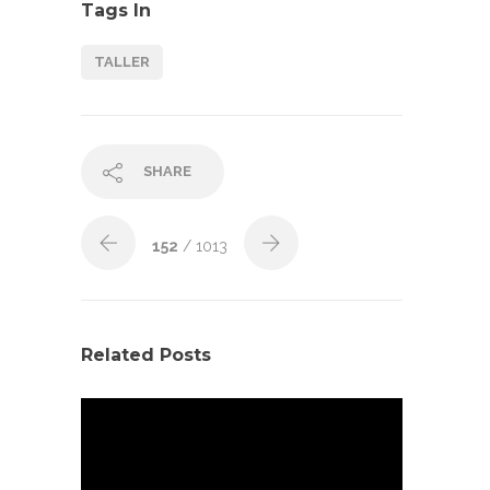
Tags In
TALLER
SHARE
152
/ 1013
Related Posts