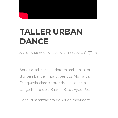
TALLER URBAN
DANCE
ARTS EN MOVIMENT
,
SALA DE FORMACIÓ
0
Aquesta setmana us deixam amb un taller
d’Urban Dance impartit per Luz Montalbán.
En aquesta classe aprendreu a ballar la
cançó Ritmo de J Balvin i Black Eyed Peas.
Gene, dinamitzadora de Art en moviment