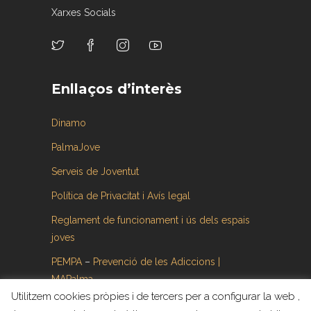
Xarxes Socials
Enllaços d’interès
Dinamo
PalmaJove
Serveis de Joventut
Política de Privacitat i Avís legal
Reglament de funcionament i ús dels espais
joves
PEMPA
–
Prevenció de les Adiccions |
MAPalma
Utilitzem cookies pròpies i de tercers per a configurar la web ,