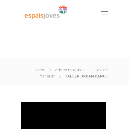
Home
Arts en moviment
sala de
formació
TALLER URBAN DANCE