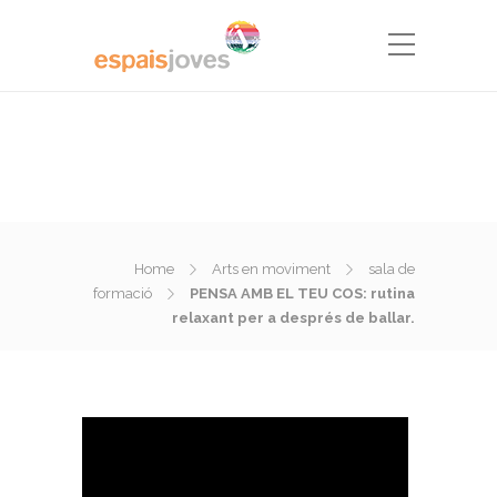
Home
Arts en moviment
sala de
formació
PENSA AMB EL TEU COS: rutina
relaxant per a després de ballar.