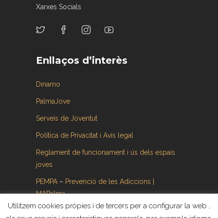
Xarxes Socials
Enllaços d’interès
Dinamo
PalmaJove
Serveis de Joventut
Política de Privacitat i Avís legal
Reglament de funcionament i ús dels espais
joves
PEMPA
–
Prevenció de les Adiccions |
MAPalma
Utilitzem cookies pròpies i de tercers per a configurar la web ,