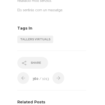
relaxació molt senzills.
Els sentiràs com un massatge.
Tags In
TALLERS VIRTUALS
SHARE
360
/ 1013
Related Posts