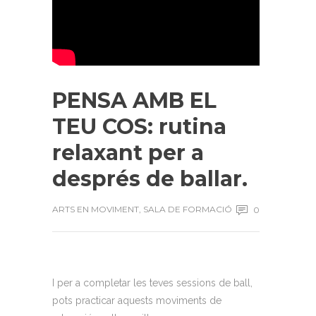
PENSA AMB EL
TEU COS: rutina
relaxant per a
després de ballar.
ARTS EN MOVIMENT
,
SALA DE FORMACIÓ
0
I per a completar les teves sessions de ball,
pots practicar aquests moviments de