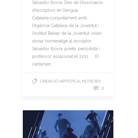
Salvador Iborra. Des de l’Associació
d’escriptors en llengua
Catalana conjuntament amb
l’Agència Catalana de la Joventut i
l’institut Balear de la Joventut volen
donar homenatge al escriptor
Salvador Iborra, poeta, periodista i
professor, assassinat el 2011. El
certamen…
,
CREACIÓ ARTÍSTICA
NOTICIES
0