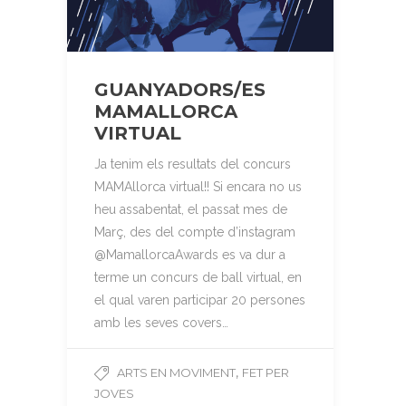
GUANYADORS/ES
MAMALLORCA
VIRTUAL
Ja tenim els resultats del concurs
MAMAllorca virtual!! Si encara no us
heu assabentat, el passat mes de
Març, des del compte d’instagram
@MamallorcaAwards es va dur a
terme un concurs de ball virtual, en
el qual varen participar 20 persones
amb les seves covers…
,
ARTS EN MOVIMENT
FET PER
JOVES