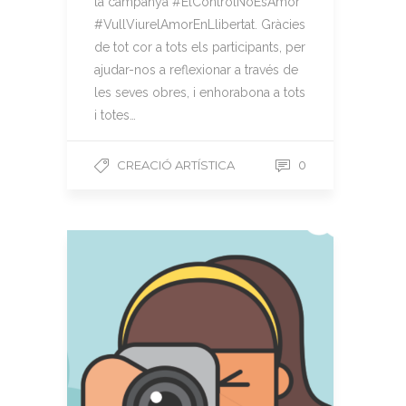
la campanya #ElControlNoÉsAmor
#VullViurelAmorEnLlibertat. Gràcies
de tot cor a tots els participants, per
ajudar-nos a reflexionar a través de
les seves obres, i enhorabona a tots
i totes…
CREACIÓ ARTÍSTICA
0