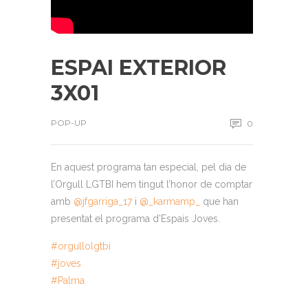
ESPAI EXTERIOR
3X01
POP-UP
0
En aquest programa tan especial, pel dia de
l’Orgull LGTBI hem tingut l’honor de comptar
amb
@jfgarriga_17
i
@_karmamp_
que han
presentat el programa d’Espais Joves.
#orgullolgtbi
#joves
#Palma