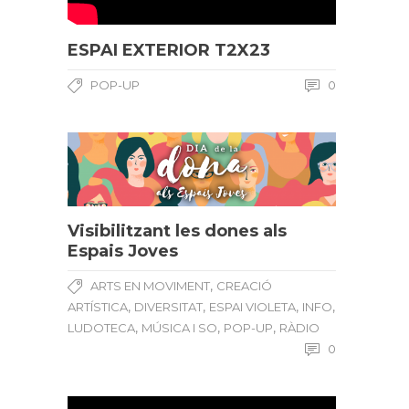
ESPAI EXTERIOR T2X23
POP-UP
0
Visibilitzant les dones als
Espais Joves
,
ARTS EN MOVIMENT
CREACIÓ
,
,
,
,
ARTÍSTICA
DIVERSITAT
ESPAI VIOLETA
INFO
,
,
,
LUDOTECA
MÚSICA I SO
POP-UP
RÀDIO
0