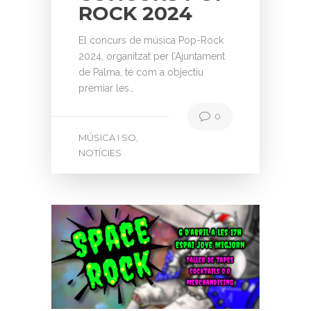
ROCK 2024
El concurs de música Pop-Rock
2024, organitzat per l’Ajuntament
de Palma, té com a objectiu
premiar les…
0
MÚSICA I SO
,
NOTÍCIES