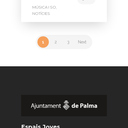
MÚSICA I SO
,
NOTÍCIES
1
2
3
Next
Espais Joves