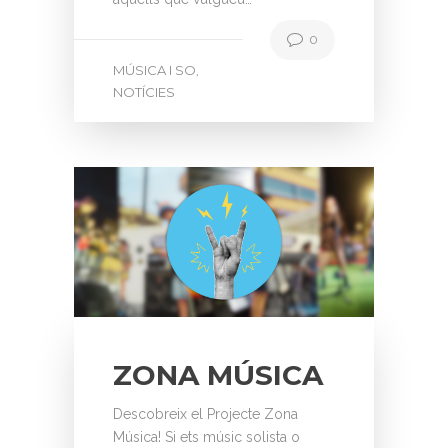
0
MÚSICA I SO
,
NOTÍCIES
ZONA MÚSICA
Descobreix el Projecte Zona
Música! Si ets músic solista o