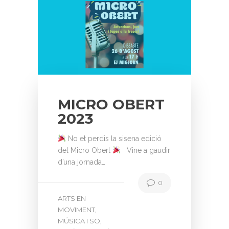
MICRO OBERT
2023
No et perdis la sisena edició
del Micro Obert
Vine a gaudir
d’una jornada…
0
ARTS EN
MOVIMENT
,
MÚSICA I SO
,