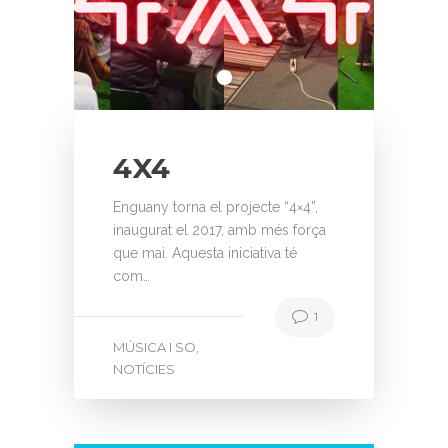
4X4
Enguany torna el projecte “4×4”,
inaugurat el 2017, amb més força
que mai. Aquesta iniciativa té
com…
1
MÚSICA I SO
,
NOTÍCIES