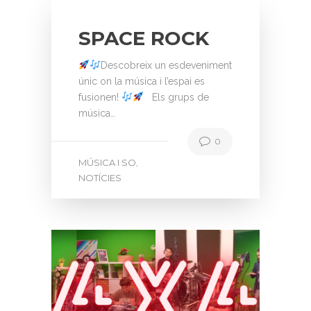
SPACE ROCK
Descobreix un esdeveniment
únic on la música i l’espai es
fusionen!
Els grups de
música…
0
MÚSICA I SO
,
NOTÍCIES