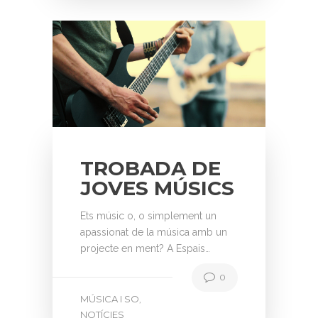
TROBADA DE
JOVES MÚSICS
Ets músic o, o simplement un
apassionat de la música amb un
projecte en ment? A Espais…
0
MÚSICA I SO
,
NOTÍCIES