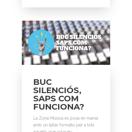
BUC
SILENCIÓS,
SAPS COM
FUNCIONA?
La Zona Música es posa en marxa
amb un taller formatiu per a tots
aquells que vulgueu…