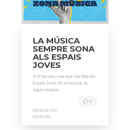
LA MÚSICA
SEMPRE SONA
ALS ESPAIS
JOVES
Si hi ha una cosa que mai falta als
Espais Joves és la música! Ja
siguin assajos,…
0
MÚSICA I SO
,
NOTÍCIES