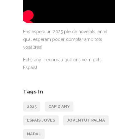
Ens espera un 2025 ple de novetats, en el
qual esperam poder comptar amb tots
vosaltres!
Feliç any i recordau que ens veim pels
Espais!
Tags In
2025
CAP D'ANY
ESPAIS JOVES
JOVENTUT PALMA
NADAL