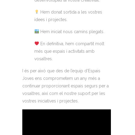
desenvolupau la vostra creativitat.
Hem donat sortida a les vostres
idees i projectes.
Hem iniciat nous camins plegats.
En definitiva, hem compartit molt
més que espais i activitats amb
vosaltres.
I és per això que des de l’equip d’Espais
Joves ens comprometem un any més a
continuar proporcionant espais segurs per a
vosaltres, així com el nostre suport per les
vostres iniciatives i projectes.