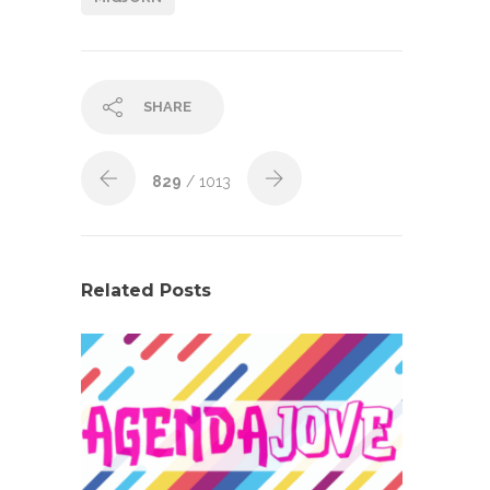
SHARE
829
/ 1013
Related Posts