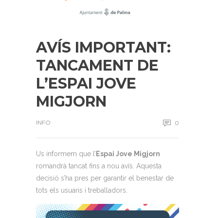
AVÍS IMPORTANT:
TANCAMENT DE
L’ESPAI JOVE
MIGJORN
INFO
0
Us informem que l’
Espai Jove Migjorn
romandrà tancat fins a nou avís. Aquesta
decisió s’ha pres per garantir el benestar de
tots els usuaris i treballadors.