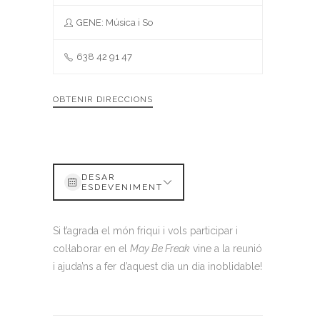
GENE: Música i So
638 42 91 47
OBTENIR DIRECCIONS
DESAR
ESDEVENIMENT
Si t’agrada el món friqui i vols participar i
col·laborar en el
May Be Freak
vine a la reunió
i ajuda’ns a fer d’aquest dia un dia inoblidable!