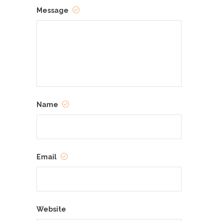
Message
Name
Email
Website