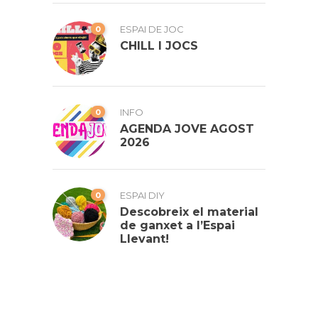
0
ESPAI DE JOC
CHILL I JOCS
0
INFO
AGENDA JOVE AGOST
2026
0
ESPAI DIY
Descobreix el material
de ganxet a l’Espai
Llevant!