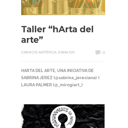
Taller “hArta del
arte”
CREACIÓ ARTÍSTICA
,
ESPAI DIY
0
HARTA DEL ARTE, UNA INICIATIVA DE
SABRINA JEREZ (@sabrina_
jereciana) I
LAURA PALMER (@_mirogiart_)