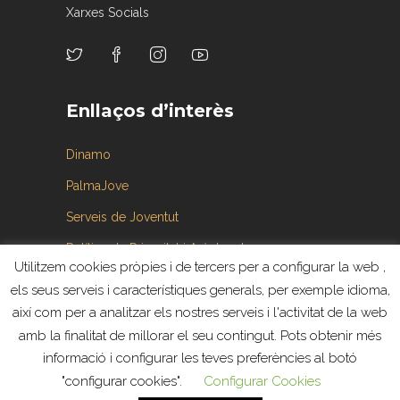
Xarxes Socials
Enllaços d’interès
Dinamo
PalmaJove
Serveis de Joventut
Política de Privacitat i Avís legal
Utilitzem cookies pròpies i de tercers per a configurar la web ,
Reglament de funcionament i ús dels espais
els seus serveis i característiques generals, per exemple idioma,
joves
així com per a analitzar els nostres serveis i l'activitat de la web
PEMPA
–
Prevenció de les Adiccions |
amb la finalitat de millorar el seu contingut. Pots obtenir més
MAPalma
informació i configurar les teves preferències al botó
"configurar cookies".
Configurar Cookies