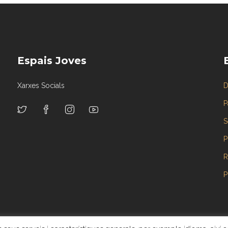
Espais Joves
Xarxes Socials
D
P
S
P
R
P