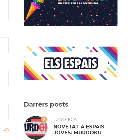
Darrers posts
0
LUDOTECA
NOVETAT A ESPAIS
ed
JOVES: MURDOKU