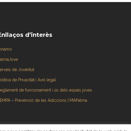
Enllaços d’interès
inamo
almaJove
erveis de Joventut
olítica de Privacitat i Avís legal
eglament de funcionament i ús dels espais joves
EMPA
–
Prevenció de les Adiccions | MAPalma