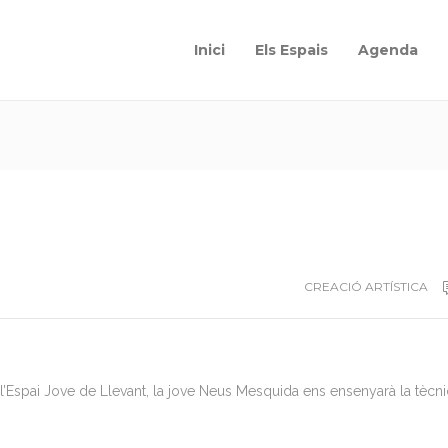
Inici
Els Espais
Agenda
CREACIÓ ARTÍSTICA
a l’Espai Jove de Llevant, la jove Neus Mesquida ens ensenyarà la tècn