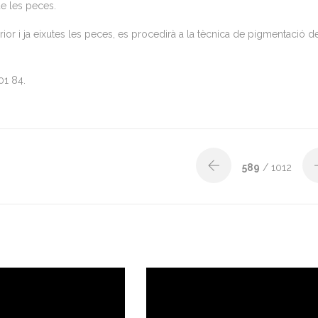
e les peces.
or i ja eixutes les peces, es procedirà a la tècnica de pigmentació d
01 84.
589
/ 1012