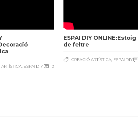
Y
ESPAI DIY ONLINE:Estoig
Decoració
de feltre
ica
,
CREACIÓ ARTÍSTICA
ESPAI DIY
,
 ARTÍSTICA
ESPAI DIY
0