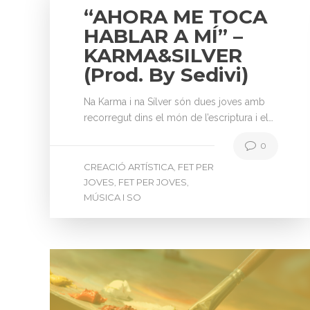
“AHORA ME TOCA
HABLAR A MÍ” –
KARMA&SILVER
(Prod. By Sedivi)
Na Karma i na Sílver són dues joves amb
recorregut dins el món de l’escriptura i el…
0
CREACIÓ ARTÍSTICA
FET PER
,
JOVES
FET PER JOVES
,
,
MÚSICA I SO