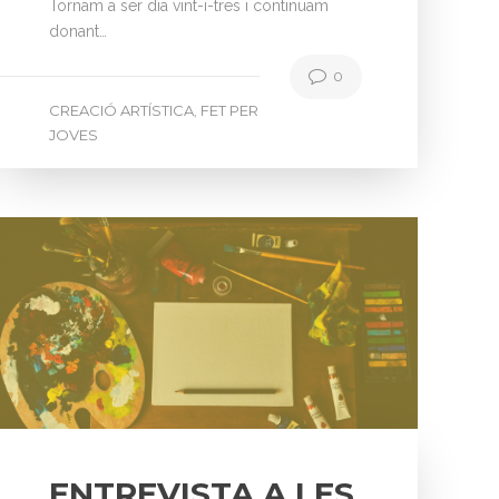
Tornam a ser dia vint-i-tres i continuam
donant…
0
CREACIÓ ARTÍSTICA
FET PER
,
JOVES
ENTREVISTA A LES