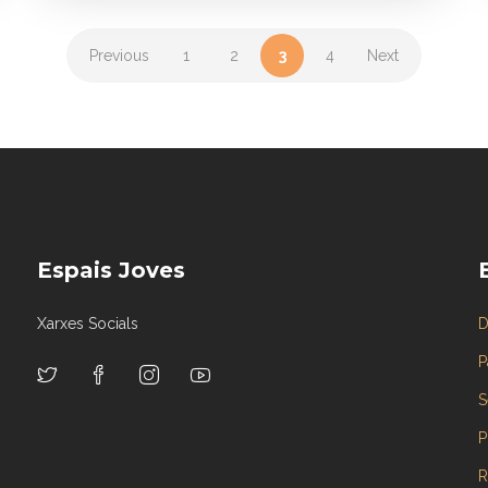
Previous
1
2
3
4
Next
Espais Joves
Xarxes Socials
D
P
S
P
R