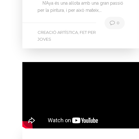
N’Aya és una al·lota amb una gran passió
per la pintura, i per això mateix,…
0
CREACIÓ ARTÍSTICA
FET PER
,
JOVES