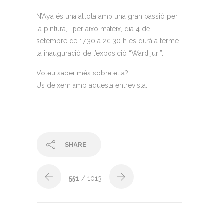
N’Aya és una al·lota amb una gran passió per
la pintura, i per això mateix, dia 4 de
setembre de 17.30 a 20.30 h es durà a terme
la inauguració de l’exposició “Ward juri”.
Voleu saber més sobre ella?
Us deixem amb aquesta entrevista.
SHARE
551
/ 1013