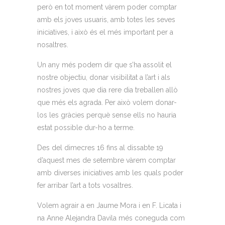
però en tot moment vàrem poder comptar
amb els
joves usuaris
, amb totes les seves
iniciatives, i això és el més important per a
nosaltres.
Un any més podem dir que s’ha assolit el
nostre objectiu, donar visibilitat a l’art i als
nostres jov
es que dia rere dia treballen allò
que més els agrada. Per això volem donar-
los les gràcies perquè sense ells no hauria
estat possible dur-ho a terme.
Des del dimecres 16 fins al dissabte 19
d’aquest mes de setembre vàrem comptar
amb diverses iniciatives a
mb les quals poder
fer arribar l’art a tots vosaltres.
Volem agrair a en Jaume Mora i en F.
Licata
i
na Anne Alejandra Davila més coneguda com