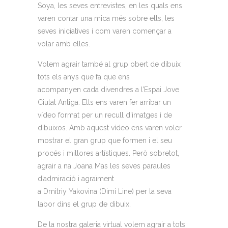
Soya,
les seves entrevistes, en les quals ens
varen contar una mica més sobre ells, les
seves iniciatives i com varen començar a
volar amb elles.
Volem a
grair també al grup obert de dibuix
tots els anys que fa que ens
acompanyen
cada
divendres a l’Espai Jove
Ciutat Antiga. Ells ens varen fer arribar un
vídeo format per un recull d’imatges i de
dibuixos. Amb aquest vídeo ens varen voler
mostrar el gran grup
que formen i el seu
procés i millores artístiques. Però sobretot,
agrair a na Joana Mas les seves paraules
d’admiració i agraïment
a
Dmitriy
Yakovina
(
Dimi
Line
) per la seva
labor dins el grup de dibuix.
De la nostra galeria virtual volem agrair a tots