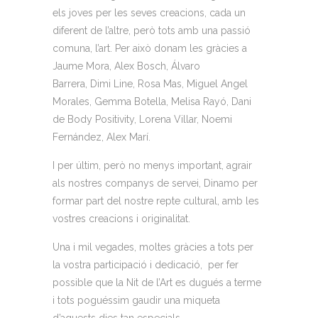
el
s joves per
les seves creacions, cada un
diferent de l’altre, però tots amb una passió
comuna, l’art. Per això
donam les gràcies
a
Jaume Mora, Alex Bosch, Álvaro
Barrera,
Dimi
Line
, Rosa Mas, Miguel Angel
Morales, Gemma Botella, Melisa
Rayó
, Dani
de
Body
Posit
ivity
, Lorena Villar, Noemi
Fernández, Alex Marí.
I per últim, però no menys important, agrair
als nostres companys de servei, Dinamo
per
formar part del nostre repte cultural, amb les
vostres creacions i originalitat.
Una i mil vegades, molte
s gràcies a tots per
la vostra participació i dedicació, per fer
possible que la
Nit
de l’Art es dugués a terme
i tots poguéssim gaudir una miqueta