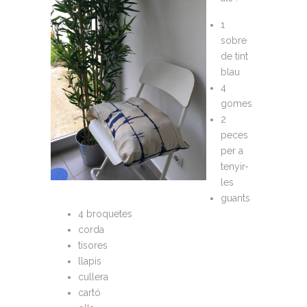
1
sobre
de tint
blau
4
gomes
2
peces
per a
tenyir-
les
guants
4 broquetes
corda
tisores
llapis
cullera
cartó