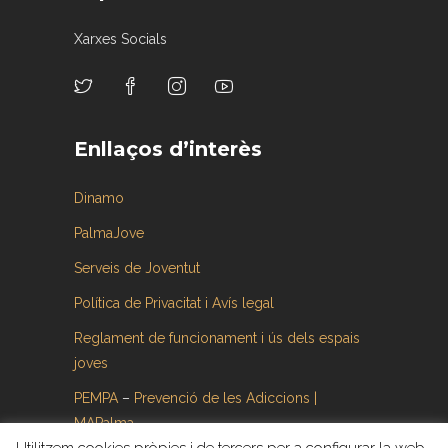
Xarxes Socials
Enllaços d’interès
Dinamo
PalmaJove
Serveis de Joventut
Política de Privacitat i Avís legal
Reglament de funcionament i ús dels espais
joves
PEMPA
–
Prevenció de les Adiccions |
MAPalma
Utilitzem cookies pròpies i de tercers per a configurar la web ,