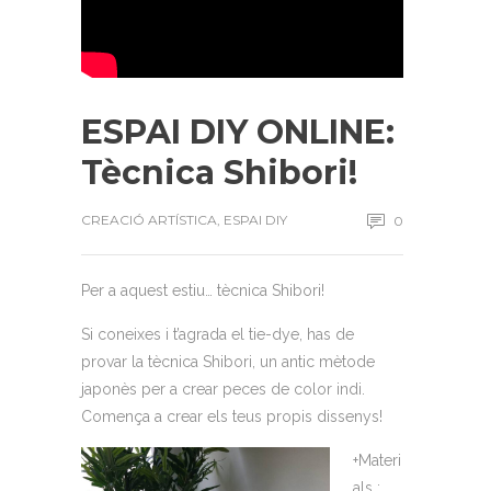
ESPAI DIY ONLINE:
Tècnica Shibori!
CREACIÓ ARTÍSTICA
,
ESPAI DIY
0
Per a aquest estiu… tècnica Shibori!
Si coneixes i t’agrada el tie-dye, has de
provar la tècnica Shibori, un antic mètode
japonès per a crear peces de color indi.
Comença a crear els teus propis dissenys!
+Materi
als :