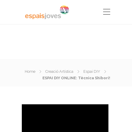
Home
Creació Artística
Espai DIY
ESPAI DIY ONLINE: Tècnica Shibori!