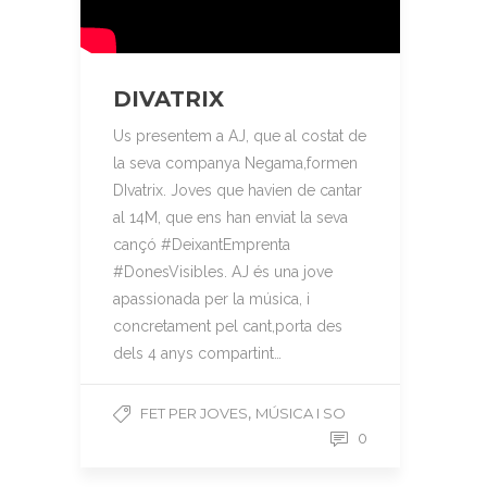
DIVATRIX
Us presentem a AJ, que al costat de
la seva companya Negama,formen
DIvatrix. Joves que havien de cantar
al 14M, que ens han enviat la seva
cançó #DeixantEmprenta
#DonesVisibles. AJ és una jove
apassionada per la música, i
concretament pel cant,porta des
dels 4 anys compartint…
,
FET PER JOVES
MÚSICA I SO
0