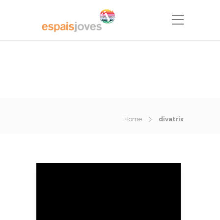
Home
divatrix