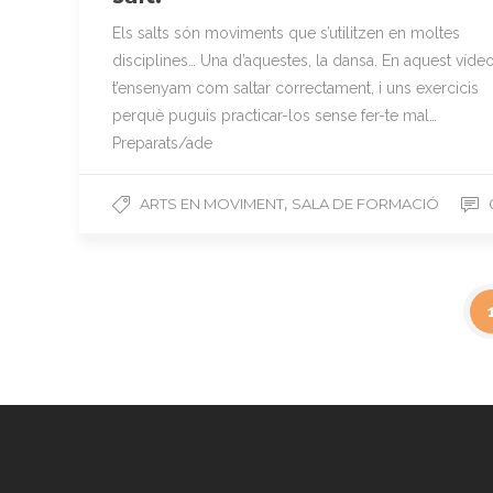
Els salts són moviments que s’utilitzen en moltes
disciplines… Una d’aquestes, la dansa. En aquest víde
t’ensenyam com saltar correctament, i uns exercicis
perquè puguis practicar-los sense fer-te mal…
Preparats/ade
,
ARTS EN MOVIMENT
SALA DE FORMACIÓ