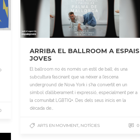
ARRIBA EL BALLROOM A ESPAIS
JOVES
El ballroom no és només un estil de ball; és una
b
subcultura fascinant que va néixer a l’escena
underground de Nova York i s’ha convertit en un
símbol d’alliberament i expressió, especialment per a
la comunitat LGBTIQ+. Des dels seus inicis en la
dècada de…
0
,
ARTS EN MOVIMENT
NOTÍCIES
0