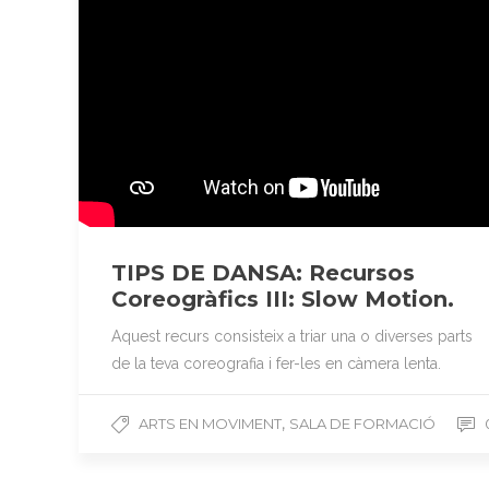
TIPS DE DANSA: Recursos
Coreogràfics III: Slow Motion.
Aquest recurs consisteix a triar una o diverses parts
de la teva coreografia i fer-les en càmera lenta.
,
ARTS EN MOVIMENT
SALA DE FORMACIÓ