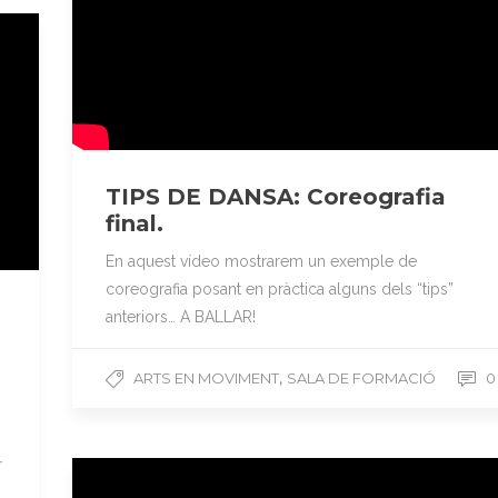
TIPS DE DANSA: Coreografia
final.
En aquest vídeo mostrarem un exemple de
coreografia posant en pràctica alguns dels “tips”
anteriors… A BALLAR!
,
ARTS EN MOVIMENT
SALA DE FORMACIÓ
0
r