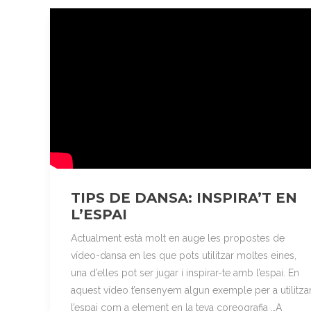
TIPS DE DANSA: INSPIRA’T EN
L’ESPAI
Actualment està molt en auge les propostes de
vídeo-dansa en les que pots utilitzar moltes eines,
una d’elles pot ser jugar i inspirar-te amb l’espai. En
aquest vídeo t’ensenyem algun exemple per a utilitza
l’espai com a element en la teva coreografia …A