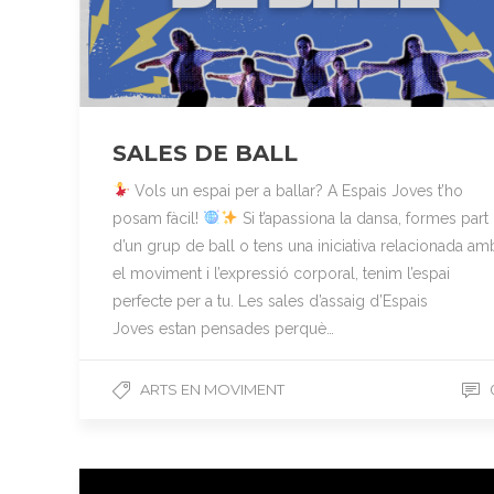
SALES DE BALL
Vols un espai per a ballar? A Espais Joves t’ho
posam fàcil!
Si t’apassiona la dansa, formes part
d’un grup de ball o tens una iniciativa relacionada am
el moviment i l’expressió corporal, tenim l’espai
perfecte per a tu. Les sales d’assaig d’Espais
Joves estan pensades perquè…
ARTS EN MOVIMENT