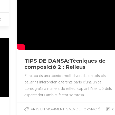
0
TIPS DE DANSA:Tècniques de
composició 2 : Relleus
El relleu és una tècnica molt divertida, on tots els
ballarins interpreten diferents parts d’una única
coreografia a manera de relleu, captant l’atenció dels
espectadors amb el factor sorpresa.
,
ARTS EN MOVIMENT
SALA DE FORMACIÓ
0