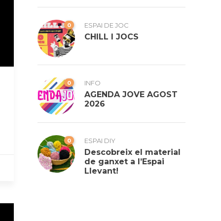
0
ESPAI DE JOC
CHILL I JOCS
0
INFO
AGENDA JOVE AGOST
2026
0
ESPAI DIY
Descobreix el material
de ganxet a l’Espai
Llevant!