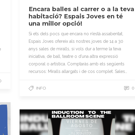
Encara balles al carrer o a la teva
habitació? Espais Joves en té
una millor opció!
Si ets dels pocs que encara no n’està assabentat,
Espais Joves ofereix als nostres joves de 14 a 30
anys sales de miralls, si vols dur a terme la teva
e
iniciativa, de ball, teatre o d’una altra expressió
corporal o artística. Comptaràs amb els següents
recursos: Miralls allargats i de cos complet. Sales…
0
INFO
0