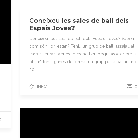
Coneixeu les sales de ball dels
Espais Joves?
Coneixeu les sales de ball dels Espais Joves? Sabeu
com són i on estan? Teniu un grup de ball, assajau al
carrer i durant aquest mes no heu pogut assajar per la
pluja? Teniu ganes de formar un grup per a ballar i no
ho…
INFO
0
0