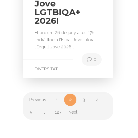
Jove
LGTBIQA+
2026!
El pròxim 26 de juny a les 17h
tindrà lloc a l’Espai Jove Litoral
l’Orgull Jove 2026,…
0
DIVERSITAT
Previous
1
2
3
4
5
…
127
Next