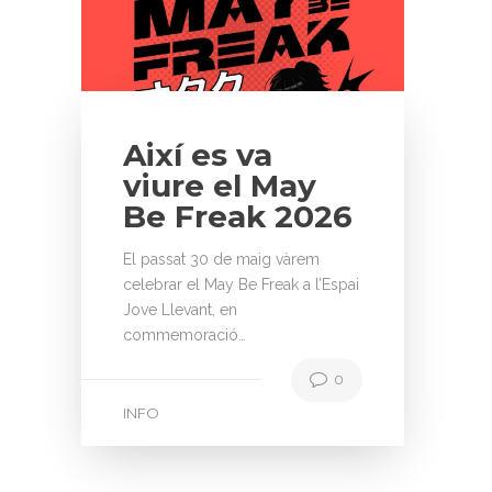
Així es va
viure el May
Be Freak 2026
El passat 30 de maig vàrem
celebrar el May Be Freak a l’Espai
Jove Llevant, en
commemoració…
0
INFO