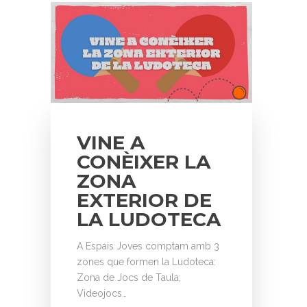
VINE A
CONÈIXER LA
ZONA
EXTERIOR DE
LA LUDOTECA
A Espais Joves comptam amb 3
zones que formen la Ludoteca:
Zona de Jocs de Taula;
Videojocs…